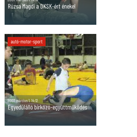
Rúzsa Magdi a DKSK-ért énekel
autó-motor-sport
2007. március 1. 14:12
Egyedülálló birkózó-együttműködés