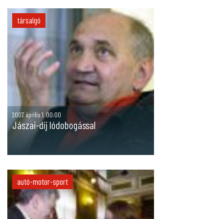
társalgó
2007. április 1. 00:00
Jászai-díj lódobogással
autó-motor-sport