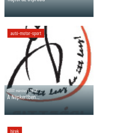
autó-motor-sport
2007. március 1. 14:01
A Népkertben...
hírek