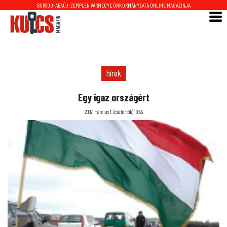
BORSOD-ABAÚJ-ZEMPLÉN VÁRMEGYE ÖNKORMÁNYZATA ONLINE MAGAZINJA
hírek
Egy igaz országért
2007. március 1. (csütörtök) 10:55