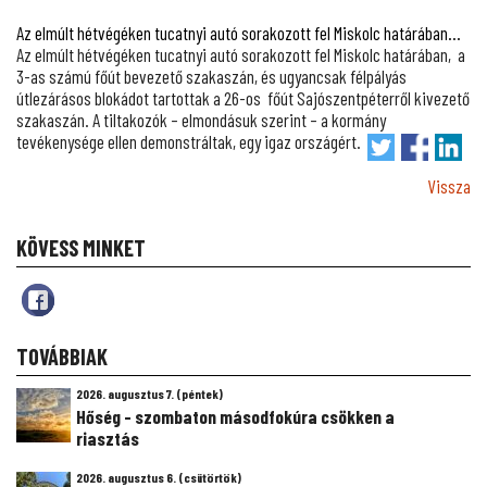
Az elmúlt hétvégéken tucatnyi autó sorakozott fel Miskolc határában...
Az elmúlt hétvégéken tucatnyi autó sorakozott fel Miskolc határában, a
3-as számú főút bevezető szakaszán, és ugyancsak félpályás
útlezárásos blokádot tartottak a 26-os főút Sajószentpéterről kivezető
szakaszán. A tiltakozók – elmondásuk szerint – a kormány
tevékenysége ellen demonstráltak, egy igaz országért.
Vissza
KÖVESS MINKET
TOVÁBBIAK
2026. augusztus 7. (péntek)
Hőség - szombaton másodfokúra csökken a
riasztás
2026. augusztus 6. (csütörtök)