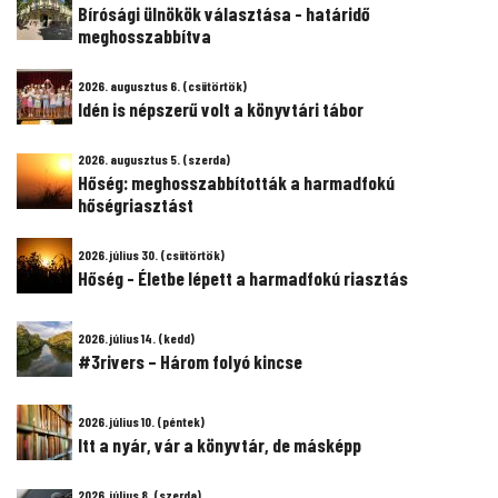
Bírósági ülnökök választása - határidő
meghosszabbítva
2026. augusztus 6. (csütörtök)
Idén is népszerű volt a könyvtári tábor
2026. augusztus 5. (szerda)
Hőség: meghosszabbították a harmadfokú
hőségriasztást
2026. július 30. (csütörtök)
Hőség - Életbe lépett a harmadfokú riasztás
2026. július 14. (kedd)
#3rivers – Három folyó kincse
2026. július 10. (péntek)
Itt a nyár, vár a könyvtár, de másképp
2026. július 8. (szerda)