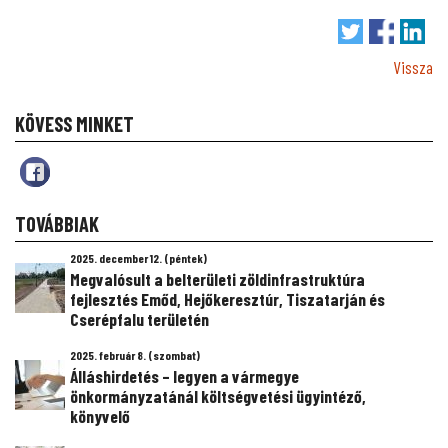
Vissza
KÖVESS MINKET
TOVÁBBIAK
2025. december 12. (péntek)
Megvalósult a belterületi zöldinfrastruktúra
fejlesztés Emőd, Hejőkeresztúr, Tiszatarján és
Cserépfalu területén
2025. február 8. (szombat)
Álláshirdetés – legyen a vármegye
önkormányzatánál költségvetési ügyintéző,
könyvelő