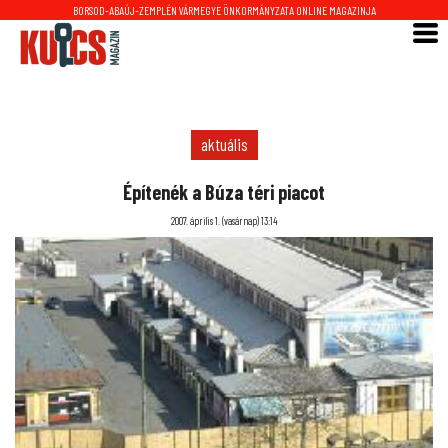
BORSOD-ABAÚJ-ZEMPLÉN VÁRMEGYE ÖNKORMÁNYZATA ONLINE MAGAZINJA
aktuális
Építenék a Búza téri piacot
2007. április 1. (vasárnap) 13:14