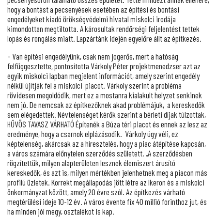
hogy a bontást a pecsenyések esetében az építési és bontási
engedélyeket kiadó örökségvédelmi hivatal miskolci irodája
kimondottan megtiltotta. A károsultak rendőrségi feljelentést tettek
lopás és rongálás miatt. Lapzártánk idején egyelőre állt az építkezés.
– Van építési engedélyünk, csak nem jogerős, mert a hatóság
felfüggesztette, pontosította Várkoly Péter projektmenedzser azt az
egyik miskolci lapban megjelent információt, amely szerint engedély
nélkül újítják fel a miskolci piacot. Várkoly szerint a probléma
rövidesen megoldódik, mert ez a mostanra kialakult helyzet senkinek
nem jó. De nemcsak az építkezőknek akad problémájuk, a kereskedők
sem elégedettek. Névtelenséget kérők szerint a bérleti díjak túlzottak,
HŰVÖS TAVASZ VÁRHATÓ Építenék a Búza téri piacot és ennek az lesz az
eredménye, hogy a csarnok elplázásodik. Várkoly úgy véli, ez
képtelenség, akárcsak az a híresztelés, hogy a piac átépítése kapcsán,
a város számára előnytelen szerződés született. „A szerződésben
rögzítettük, milyen alapterületen lesznek élemiszert árusító
kereskedők, és azt is, milyen mértékben jelenhetnek meg a piacon más
profilú üzletek. Korrekt megállapodás jött létre az Ikeron és a miskolci
önkormányzat között, amely 20 évre szól. Az építkezés várható
megtérülési ideje 10-12 év. A város évente fix 40 millió forinthoz jut, és
ha minden jól megy, osztalékot is kap.