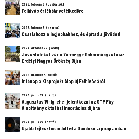
2025. február 6. (csütörtök)
Felhívás értéktár vetélkedőre
2025. február 5. (szerda)
Csatlakozz a legjobbakhoz, és építsd a jövődet!
2024. október 22. (kedd)
Javaslatokat vár a Vármegye Önkormányzata az
Erdélyi Magyar Örökség Díjra
2024. október 7. (hétfő)
Infónap a Kisprojekt Alap új Felhívásáról
2024. július 29. (hétfő)
Augusztus 15-ig lehet jelentkezni az OTP Fáy
Alapítvány oktatási innovációs díjára
2024. július 22. (hétfő)
Újabb fejlesztés indult el a Gondosóra programban