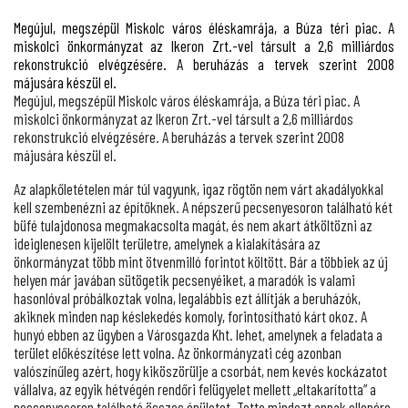
Megújul, megszépül Miskolc város éléskamrája, a Búza téri piac. A
miskolci önkormányzat az Ikeron Zrt.-vel társult a 2,6 milliárdos
rekonstrukció elvégzésére. A beruházás a tervek szerint 2008
májusára készül el.
Megújul, megszépül Miskolc város éléskamrája, a Búza téri piac. A
miskolci önkormányzat az Ikeron Zrt.-vel társult a 2,6 milliárdos
rekonstrukció elvégzésére. A beruházás a tervek szerint 2008
májusára készül el.
Az alapkőletételen már túl vagyunk, igaz rögtön nem várt akadályokkal
kell szembenézni az építőknek. A népszerű pecsenyesoron található két
büfé tulajdonosa megmakacsolta magát, és nem akart átköltözni az
ideiglenesen kijelölt területre, amelynek a kialakítására az
önkormányzat több mint ötvenmilló forintot költött. Bár a többiek az új
helyen már javában sütögetik pecsenyéiket, a maradók is valami
hasonlóval próbálkoztak volna, legalábbis ezt állítják a beruházók,
akiknek minden nap késlekedés komoly, forintosítható kárt okoz. A
hunyó ebben az ügyben a Városgazda Kht. lehet, amelynek a feladata a
terület előkészítése lett volna. Az önkormányzati cég azonban
valószínűleg azért, hogy kiköszörülje a csorbát, nem kevés kockázatot
vállalva, az egyik hétvégén rendőri felügyelet mellett „eltakarította” a
pecsenyesoron található összes épületet. Tette mindezt annak ellenére,