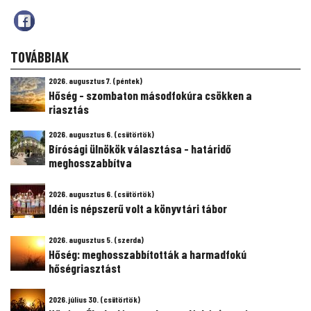
TOVÁBBIAK
2026. augusztus 7. (péntek)
Hőség - szombaton másodfokúra csökken a
riasztás
2026. augusztus 6. (csütörtök)
Bírósági ülnökök választása - határidő
meghosszabbítva
2026. augusztus 6. (csütörtök)
Idén is népszerű volt a könyvtári tábor
2026. augusztus 5. (szerda)
Hőség: meghosszabbították a harmadfokú
hőségriasztást
2026. július 30. (csütörtök)