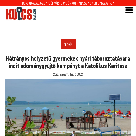
BORSOD-ABAÚJ-ZEMPLÉN VÁRMEGYE ÖNKORMÁNYZATA ONLINE MAGAZINJA
hírek
Hátrányos helyzetű gyermekek nyári táboroztatására
indít adománygyűjtő kampányt a Katolikus Karitász
2026. május 11. (hétfő) 08:02