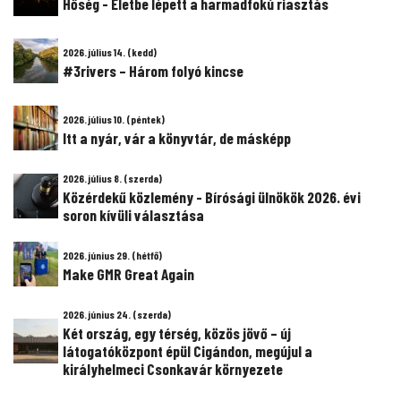
Hőség - Életbe lépett a harmadfokú riasztás
2026. július 14. (kedd)
#3rivers – Három folyó kincse
2026. július 10. (péntek)
Itt a nyár, vár a könyvtár, de másképp
2026. július 8. (szerda)
Közérdekű közlemény - Bírósági ülnökök 2026. évi
soron kívüli választása
2026. június 29. (hétfő)
Make GMR Great Again
2026. június 24. (szerda)
Két ország, egy térség, közös jövő – új
látogatóközpont épül Cigándon, megújul a
királyhelmeci Csonkavár környezete