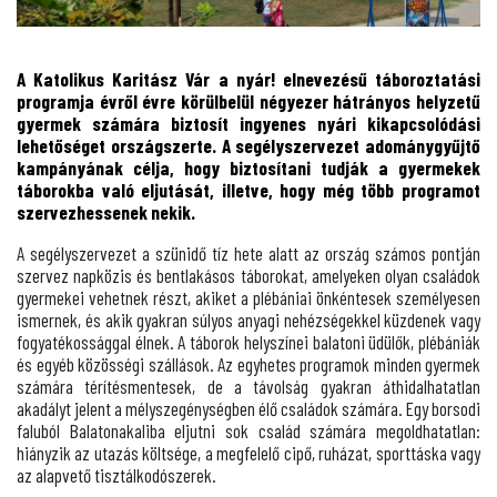
A Katolikus Karitász Vár a nyár! elnevezésű táboroztatási
programja évről évre körülbelül négyezer hátrányos helyzetű
gyermek számára biztosít ingyenes nyári kikapcsolódási
lehetőséget országszerte. A segélyszervezet adománygyűjtő
kampányának célja, hogy biztosítani tudják a gyermekek
táborokba való eljutását, illetve, hogy még több programot
szervezhessenek nekik.
A segélyszervezet a szünidő tíz hete alatt az ország számos pontján
szervez napközis és bentlakásos táborokat, amelyeken olyan családok
gyermekei vehetnek részt, akiket a plébániai önkéntesek személyesen
ismernek, és akik gyakran súlyos anyagi nehézségekkel küzdenek vagy
fogyatékossággal élnek. A táborok helyszínei balatoni üdülők, plébániák
és egyéb közösségi szállások. Az egyhetes programok minden gyermek
számára térítésmentesek, de a távolság gyakran áthidalhatatlan
akadályt jelent a mélyszegénységben élő családok számára. Egy borsodi
faluból Balatonakaliba eljutni sok család számára megoldhatatlan:
hiányzik az utazás költsége, a megfelelő cipő, ruházat, sporttáska vagy
az alapvető tisztálkodószerek.