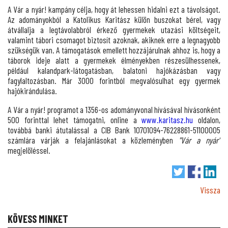
A Vár a nyár! kampány célja, hogy át lehessen hidalni ezt a távolságot.
Az adományokból a Katolikus Karitász külön buszokat bérel, vagy
átvállalja a legtávolabbról érkező gyermekek utazási költségeit,
valamint tábori csomagot biztosít azoknak, akiknek erre a legnagyobb
szükségük van. A támogatások emellett hozzájárulnak ahhoz is, hogy a
táborok ideje alatt a gyermekek élményekben részesülhessenek,
például kalandpark-látogatásban, balatoni hajókázásban vagy
fagylaltozásban. Már 3000 forintból megvalósulhat egy gyermek
hajókirándulása.
A Vár a nyár! programot a 1356-os adományvonal hívásával hívásonként
500 forinttal lehet támogatni, online a
www.karitasz.hu
oldalon,
továbbá banki átutalással a CIB Bank 10701094-76228861-51100005
számlára várják a felajánlásokat a közleményben
"Vár a nyár"
megjelöléssel.
Vissza
KÖVESS MINKET