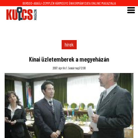
BORSOD-ABAÚJ-ZEMPLÉN VÁRMEGYE ÖNKORMÁNYZATA ONLINE MAGAZINJA
hírek
Kínai üzletemberek a megyeházán
2007. április 1. (vasárnap) 12:00