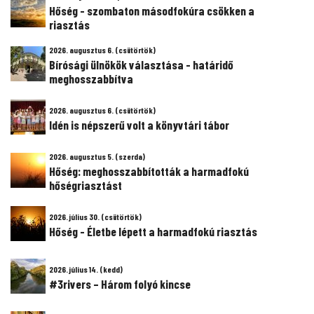
Hőség - szombaton másodfokúra csökken a
riasztás
2026. augusztus 6. (csütörtök)
Bírósági ülnökök választása - határidő
meghosszabbítva
2026. augusztus 6. (csütörtök)
Idén is népszerű volt a könyvtári tábor
2026. augusztus 5. (szerda)
Hőség: meghosszabbították a harmadfokú
hőségriasztást
2026. július 30. (csütörtök)
Hőség - Életbe lépett a harmadfokú riasztás
2026. július 14. (kedd)
#3rivers – Három folyó kincse