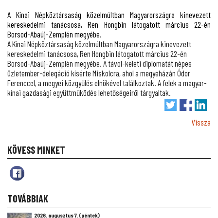
A Kínai Népköztársaság közelmúltban Magyarországra kinevezett
kereskedelmi tanácsosa, Ren Hongbin látogatott március 22-én
Borsod-Abaúj-Zemplén megyébe.
A Kínai Népköztársaság közelmúltban Magyarországra kinevezett
kereskedelmi tanácsosa, Ren Hongbin látogatott március 22-én
Borsod-Abaúj-Zemplén megyébe. A távol-keleti diplomatát népes
üzletember-delegáció kísérte Miskolcra, ahol a megyeházán Ódor
Ferenccel, a megyei közgyűlés elnökével találkoztak. A felek a magyar-
kínai gazdasági együttműködés lehetőségeiről tárgyaltak.
Vissza
KÖVESS MINKET
TOVÁBBIAK
2026. augusztus 7. (péntek)