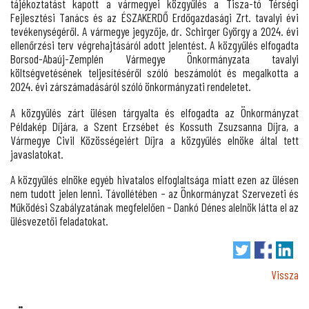
tájékoztatást kapott a vármegyei közgyűlés a Tisza-tó Térségi
Fejlesztési Tanács és az ÉSZAKERDŐ Erdőgazdasági Zrt. tavalyi évi
tevékenységéről. A vármegye jegyzője, dr. Schirger György a 2024. évi
ellenőrzési terv végrehajtásáról adott jelentést. A közgyűlés elfogadta
Borsod-Abaúj-Zemplén Vármegye Önkormányzata tavalyi
költségvetésének teljesítéséről szóló beszámolót és megalkotta a
2024. évi zárszámadásáról szóló önkormányzati rendeletet.
A közgyűlés zárt ülésen tárgyalta és elfogadta az Önkormányzat
Példakép Díjára, a Szent Erzsébet és Kossuth Zsuzsanna Díjra, a
Vármegye Civil Közösségeiért Díjra a közgyűlés elnöke által tett
javaslatokat.
A közgyűlés elnöke egyéb hivatalos elfoglaltsága miatt ezen az ülésen
nem tudott jelen lenni. Távollétében – az Önkormányzat Szervezeti és
Működési Szabályzatának megfelelően – Dankó Dénes alelnök látta el az
ülésvezetői feladatokat.
Vissza