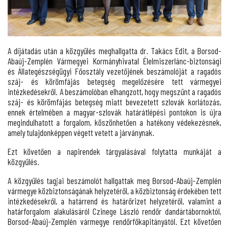
A díjátadás után a közgyűlés meghallgatta dr. Takács Edit, a Borsod-
Abaúj-Zemplén Vármegyei Kormányhivatal Élelmiszerlánc-biztonsági
és Állategészségügyi Főosztály vezetőjének beszámolóját a ragadós
száj- és körömfájás betegség megelőzésére tett vármegyei
intézkedésekről. A beszámolóban elhangzott, hogy megszűnt a ragadós
száj- és körömfájás betegség miatt bevezetett szlovák korlátozás,
ennek értelmében a magyar-szlovák határátlépési pontokon is újra
megindulhatott a forgalom, köszönhetően a hatékony védekezésnek,
amely tulajdonképpen végett vetett a járványnak.
Ezt követően a napirendek tárgyalásával folytatta munkáját a
közgyűlés.
A közgyűlés tagjai beszámolót hallgattak meg Borsod-Abaúj-Zemplén
vármegye közbiztonságának helyzetéről, a közbiztonság érdekében tett
intézkedésekről, a határrend és határőrizet helyzetéről, valamint a
határforgalom alakulásáról Czinege László rendőr dandártábornoktól,
Borsod-Abaúj-Zemplén vármegye rendőrfőkapitányától. Ezt követően