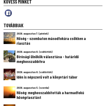
KÖVESS MINKET
TOVÁBBIAK
2026. augusztus 7. (péntek)
Hőség - szombaton másodfokúra csökken a
riasztás
2026. augusztus 6. (csütörtök)
Bírósági ülnökök választása - határidő
meghosszabbítva
2026. augusztus 6. (csütörtök)
Idén is népszerű volt a könyvtári tábor
2026. augusztus 5. (szerda)
Hőség: meghosszabbították a harmadfokú
hőségriasztást