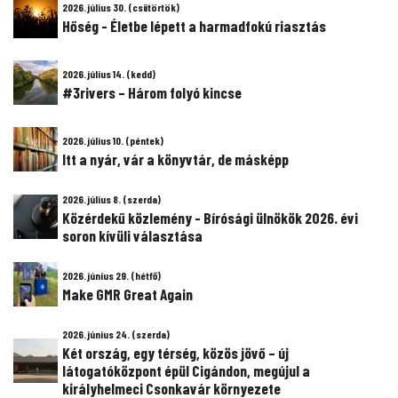
2026. július 30. (csütörtök)
Hőség - Életbe lépett a harmadfokú riasztás
2026. július 14. (kedd)
#3rivers – Három folyó kincse
2026. július 10. (péntek)
Itt a nyár, vár a könyvtár, de másképp
2026. július 8. (szerda)
Közérdekű közlemény - Bírósági ülnökök 2026. évi
soron kívüli választása
2026. június 29. (hétfő)
Make GMR Great Again
2026. június 24. (szerda)
Két ország, egy térség, közös jövő – új
látogatóközpont épül Cigándon, megújul a
királyhelmeci Csonkavár környezete