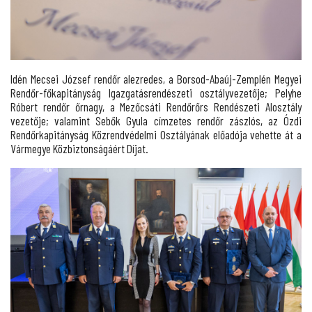
Idén Mecsei József rendőr alezredes, a Borsod-Abaúj-Zemplén Megyei
Rendőr-főkapitányság Igazgatásrendészeti osztályvezetője; Pelyhe
Róbert rendőr őrnagy, a Mezőcsáti Rendőrőrs Rendészeti Alosztály
vezetője; valamint Sebők Gyula címzetes rendőr zászlós, az Ózdi
Rendőrkapitányság Közrendvédelmi Osztályának előadója vehette át a
Vármegye Közbiztonságáért Díjat.