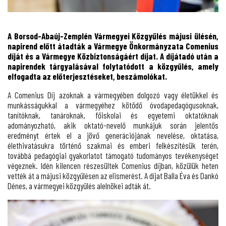
A Borsod-Abaúj-Zemplén Vármegyei Közgyűlés májusi ülésén,
napirend előtt átadták a Vármegye Önkormányzata Comenius
díját és a Vármegye Közbiztonságáért díjat. A díjátadó után a
napirendek tárgyalásával folytatódott a közgyűlés, amely
elfogadta az előterjesztéseket, beszámolókat.
A Comenius Díj azoknak a vármegyében dolgozó vagy életükkel és
munkásságukkal a vármegyéhez kötődő óvodapedagógusoknak,
tanítóknak, tanároknak, főiskolai és egyetemi oktatóknak
adományozható, akik oktató-nevelő munkájuk során jelentős
eredményt értek el a jövő generációjának nevelése, oktatása,
élethivatásukra történő szakmai és emberi felkészítésük terén,
továbbá pedagógiai gyakorlatot támogató tudományos tevékenységet
végeznek. Idén kilencen részesültek Comenius díjban, közülük heten
vették át a májusi közgyűlésen az elismerést. A díjat Balla Éva és Dankó
Dénes, a vármegyei közgyűlés alelnökei adták át.