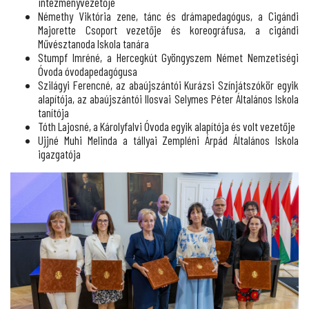
intézményvezetője
Némethy Viktória zene, tánc és drámapedagógus, a Cigándi
Majorette Csoport vezetője és koreográfusa, a cigándi
Művésztanoda Iskola tanára
Stumpf Imréné, a Hercegkút Gyöngyszem Német Nemzetiségi
Óvoda óvodapedagógusa
Szilágyi Ferencné, az abaújszántói Kurázsi Színjátszókör egyik
alapítója, az abaújszántói Ilosvai Selymes Péter Általános Iskola
tanítója
Tóth Lajosné, a Károlyfalvi Óvoda egyik alapítója és volt vezetője
Ujjné Muhi Melinda a tállyai Zempléni Árpád Általános Iskola
igazgatója