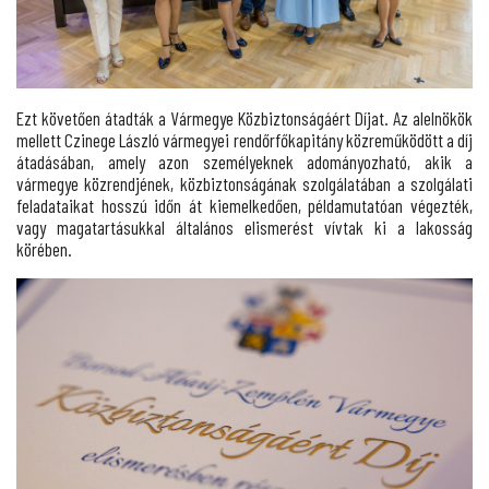
Ezt követően átadták a Vármegye Közbiztonságáért Díjat. Az alelnökök
mellett Czinege László vármegyei rendőrfőkapitány közreműködött a díj
átadásában, amely azon személyeknek adományozható, akik a
vármegye közrendjének, közbiztonságának szolgálatában a szolgálati
feladataikat hosszú időn át kiemelkedően, példamutatóan végezték,
vagy magatartásukkal általános elismerést vívtak ki a lakosság
körében.