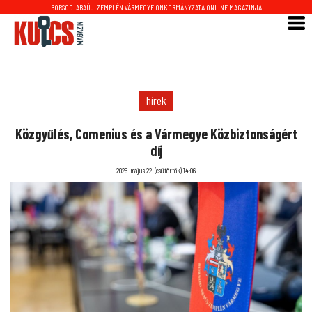
BORSOD-ABAÚJ-ZEMPLÉN VÁRMEGYE ÖNKORMÁNYZATA ONLINE MAGAZINJA
hírek
Közgyűlés, Comenius és a Vármegye Közbiztonságért
díj
2025. május 22. (csütörtök) 14:06