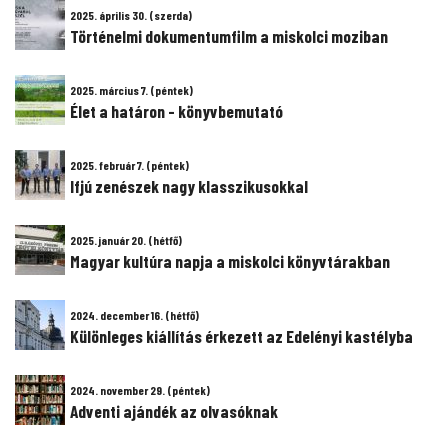
2025. április 30. (szerda)
Történelmi dokumentumfilm a miskolci moziban
2025. március 7. (péntek)
Élet a határon - könyvbemutató
2025. február 7. (péntek)
Ifjú zenészek nagy klasszikusokkal
2025. január 20. (hétfő)
Magyar kultúra napja a miskolci könyvtárakban
2024. december 16. (hétfő)
Különleges kiállítás érkezett az Edelényi kastélyba
2024. november 29. (péntek)
Adventi ajándék az olvasóknak