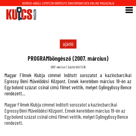
BORSOD-ABAÚJ-ZEMPLÉN VÁRMEGYE ÖNKORMÁNYZATA ONLINE MAGAZINJA
ajánló
PROGRAMböngésző (2007. március)
2007. március 1. (csütörtök) 13:36
Magyar Filmek Klubja címmel indított sorozatot a kazincbarcikai
Egressy Béni Művelődési Központ. Ennek keretében március 19-én az
Egy bolond százat csinál című filmet vetítik, melyet Gyöngyössy Bence
rendezett...
Magyar Filmek Klubja címmel indított sorozatot a kazincbarcikai
Egressy Béni Művelődési Központ. Ennek keretében március 19-én az
Egy bolond százat csinál című filmet vetítik, melyet Gyöngyössy Bence
rendezett.