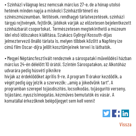
• Színházi világnap lesz nemcsak március 27-e, de a hónap utolsó
hetének minden napja a miskolci Színháztörténeti és
színészmúzeumban. Vetítések, rendhagyó tárlatvezetések, színházi
tárgyú rejtvények, fejtörők, játékok várják az előzetesen bejelentkezett
színházbarát csoportokat. Természetesen megtekinthető a múzeum
idei első időszakos kiállítása, Szakács Györgyi Kossuth-díjas
jelmeztervező önálló tárlata is, melyen többek között a Napfény íze
című film Oscar-díjra jelölt kosztümjeinek tervei is láthatók.
• Megyei Néptáncfesztivált rendeznek a sárospataki művelődési házban
március 24-én délelőtt 10 órától. Szintén Sárospatakon, az Alkotóház
udvarára pedig húsvéti piknikre
hívják az érdeklődőket április 9-re. A program 11 órakor kezdődik, a
végét pedig úgy jelzik a szervezők: ,,amíg a jókedvünk tart”. A
programban szerepel tojásdíszítés, locsolkodás, tojásgurító verseny,
tojástánc, nyuszisimogatás, kézműves bemutatók és vásár. A
komatállal érkezőknek belépőjegyet sem kell venni!
Vissza