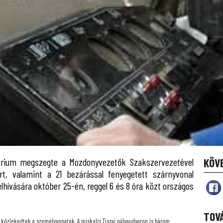
térium megszegte a Mozdonyvezetők Szakszervezetével
KÖV
ért, valamint a 21 bezárással fenyegetett szárnyvonal
hívására október 25-én, reggel 6 és 8 óra közt országos
TOV
 közlekedtek a személyvonatok. A miskolci Tiszai pályaudvaron is három