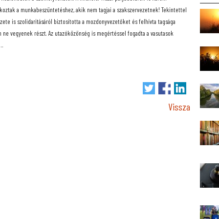
akoztak a munkabeszüntetéshez, akik nem tagjai a szakszervezetnek! Tekintettel
e is szolidaritásáról biztosította a mozdonyvezetőket és felhívta tagsága
 ne vegyenek részt. Az utazóközönség is megértéssel fogadta a vasutasok
n…
Vissza