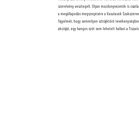
szerelvény vesztegelt. Olyan mozdonyvezetők is csatl
a megállapodás megszegésére a Vasutasok Szakszervezet
figyelmét, hogy semmilyen sztrájktörő tevékenységben
akcióját, egy hangos szót sem lehetett hallani a Tiszai