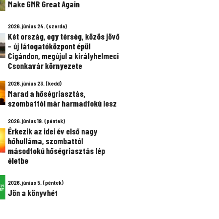
Make GMR Great Again
2026. június 24. (szerda)
Két ország, egy térség, közös jövő
– új látogatóközpont épül
Cigándon, megújul a királyhelmeci
Csonkavár környezete
2026. június 23. (kedd)
Marad a hőségriasztás,
szombattól már harmadfokú lesz
2026. június 19. (péntek)
Érkezik az idei év első nagy
hőhulláma, szombattól
másodfokú hőségriasztás lép
életbe
2026. június 5. (péntek)
Jön a könyvhét