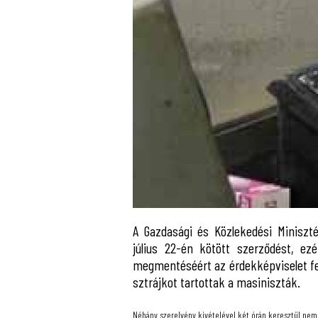
A Gazdasági és Közlekedési Minisz
július 22-én kötött szerződést, ez
megmentéséért az érdekképviselet fel
sztrájkot tartottak a masiniszták.
Néhány szerelvény kivételével két órán keresztül nem