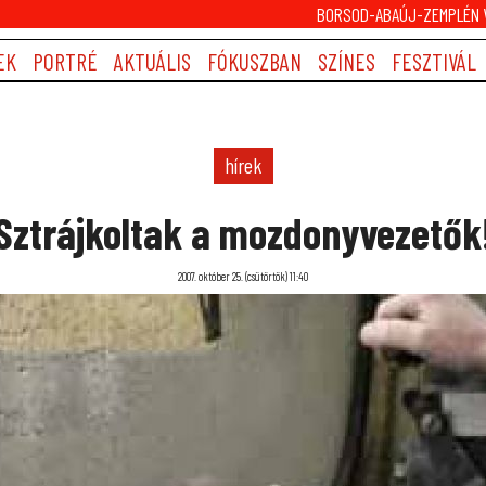
BORSOD-ABAÚJ-ZEMPLÉN V
EK
PORTRÉ
AKTUÁLIS
FÓKUSZBAN
SZÍNES
FESZTIVÁL
hírek
Sztrájkoltak a mozdonyvezetők
2007. október 25. (csütörtök) 11:40