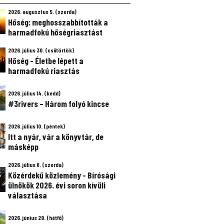
2026. augusztus 5. (szerda)
Hőség: meghosszabbították a
harmadfokú hőségriasztást
2026. július 30. (csütörtök)
Hőség - Életbe lépett a
harmadfokú riasztás
2026. július 14. (kedd)
#3rivers – Három folyó kincse
2026. július 10. (péntek)
Itt a nyár, vár a könyvtár, de
másképp
2026. július 8. (szerda)
Közérdekű közlemény - Bírósági
ülnökök 2026. évi soron kívüli
választása
2026. június 29. (hétfő)