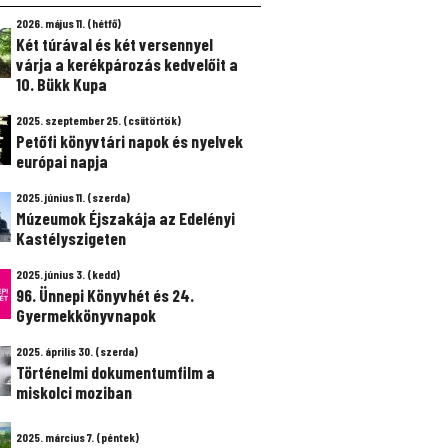
2026. május 11. (hétfő)
Két túrával és két versennyel
várja a kerékpározás kedvelőit a
10. Bükk Kupa
2025. szeptember 25. (csütörtök)
Petőfi könyvtári napok és nyelvek
európai napja
2025. június 11. (szerda)
Múzeumok Éjszakája az Edelényi
Kastélyszigeten
2025. június 3. (kedd)
96. Ünnepi Könyvhét és 24.
Gyermekkönyvnapok
2025. április 30. (szerda)
Történelmi dokumentumfilm a
miskolci moziban
2025. március 7. (péntek)