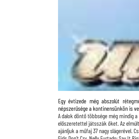
Egy évtizede még abszolút rétegm
népszerűsége a kontinensünkön is ve
A dalok döntő többsége még mindig a t
előszeretettel játsszák őket. Az elmúl
ajánljuk a műfaj 37 nagy slágerével. Cs
Girls Don’t Cry, Nelly Furtado: Say It 