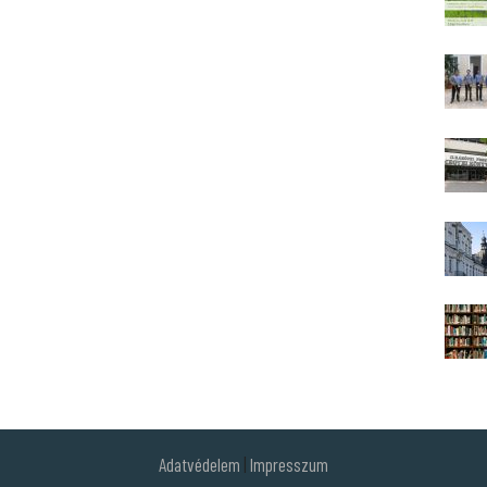
Adatvédelem
|
Impresszum