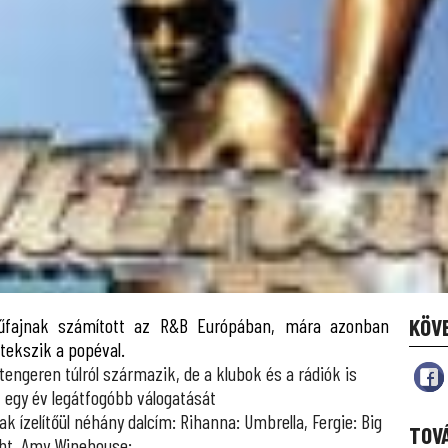
űfajnak számított az R&B Európában, mára azonban
KÖV
tekszik a popéval.
engeren túlról származik, de a klubok és a rádiók is
t egy év legátfogóbb válogatását
ak ízelítőül néhány dalcím: Rihanna: Umbrella, Fergie: Big
TOV
Right, Amy Winehouse: