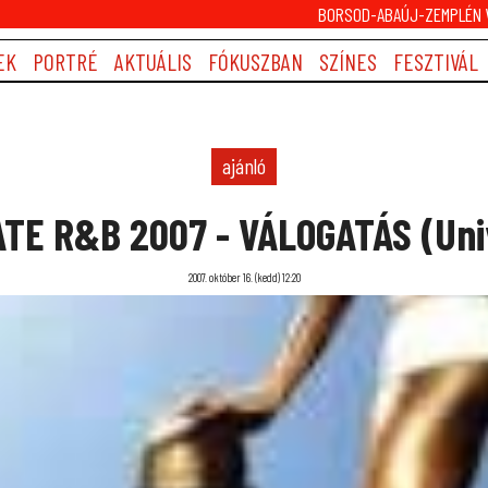
BORSOD-ABAÚJ-ZEMPLÉN V
EK
PORTRÉ
AKTUÁLIS
FÓKUSZBAN
SZÍNES
FESZTIVÁL
ajánló
TE R&B 2007 - VÁLOGATÁS (Uni
2007. október 16. (kedd) 12:20