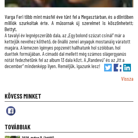
Varga Feri több mint másfél éve tűnt fel a Megasztárban, és a döntőben
milliók szurkoltak érte. A műsornak új szerelmet is köszönhetett;
Bettyt.
A tavalyi év legnépszerűbb dala, az „Egy bolond százat csinál” már a
kettejük nevéhez köthető, de önálló zenei anyaguk mostanáig váratott
magára. A lemezen igényes popzenét hallhatunk hol szólóban, hol
duettek formájában. A címadó dal mellett még számos slágergyanús
nótát fedezhetünk fel az album 13 dala közt. A „Randevú” és az „Itt a
december” mindenképp ilyen. Reméljük, igazunk lesz!
Vissza
KÖVESS MINKET
TOVÁBBIAK
2026. május 11. (hétfő)