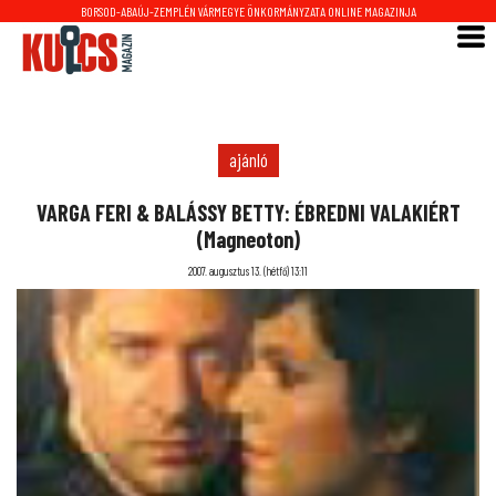
BORSOD-ABAÚJ-ZEMPLÉN VÁRMEGYE ÖNKORMÁNYZATA ONLINE MAGAZINJA
ajánló
VARGA FERI & BALÁSSY BETTY: ÉBREDNI VALAKIÉRT
(Magneoton)
2007. augusztus 13. (hétfő) 13:11