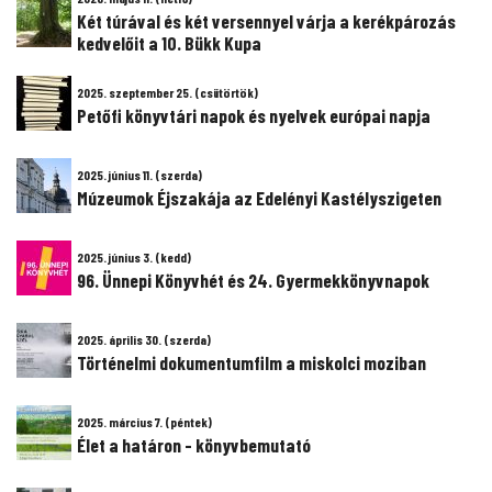
Két túrával és két versennyel várja a kerékpározás
kedvelőit a 10. Bükk Kupa
2025. szeptember 25. (csütörtök)
Petőfi könyvtári napok és nyelvek európai napja
2025. június 11. (szerda)
Múzeumok Éjszakája az Edelényi Kastélyszigeten
2025. június 3. (kedd)
96. Ünnepi Könyvhét és 24. Gyermekkönyvnapok
2025. április 30. (szerda)
Történelmi dokumentumfilm a miskolci moziban
2025. március 7. (péntek)
Élet a határon - könyvbemutató