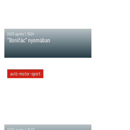
2007. április 1. 15:24
"Bonifác" nyomában
autó-motor-sport
2007. április 1. 15:03