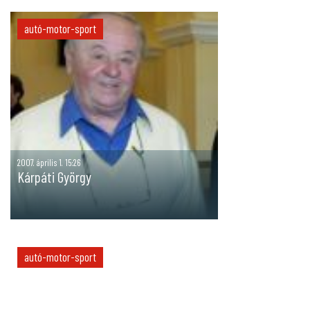
autó-motor-sport
2007. április 1. 15:26
Kárpáti György
autó-motor-sport