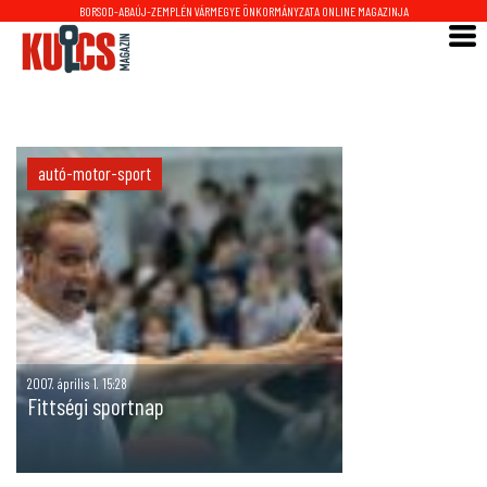
BORSOD-ABAÚJ-ZEMPLÉN VÁRMEGYE ÖNKORMÁNYZATA ONLINE MAGAZINJA
autó-motor-sport
2007. április 1. 15:28
Fittségi sportnap