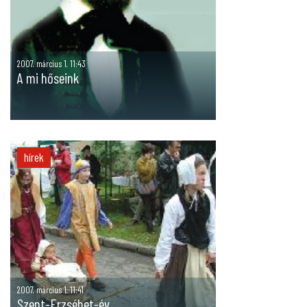
2007. március 1. 11:43
A mi hőseink
hírek
2007. március 1. 11:41
Szent-Erzsébet-év