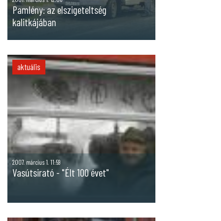
Pamlény: az elszigeteltség
kalitkájában
aktuális
2007. március 1. 11:59
Vasútsirató - "Élt 100 évet"