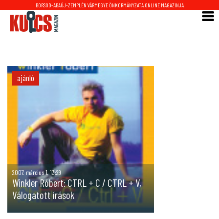
BORSOD-ABAÚJ-ZEMPLÉN VÁRMEGYE ÖNKORMÁNYZATA ONLINE MAGAZINJA
ajánló
2007. március 1. 13:29
Winkler Róbert: CTRL + C / CTRL + V,
Válogatott írások