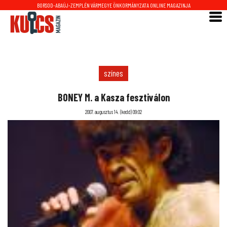
BORSOD-ABAÚJ-ZEMPLÉN VÁRMEGYE ÖNKORMÁNYZATA ONLINE MAGAZINJA
színes
BONEY M. a Kasza fesztiválon
2007. augusztus 14. (kedd) 09:02