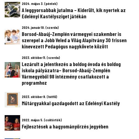
2024. május 3. (péntek)
A leggyorsabbak jutalma – Kiderült, kik nyertek az
Edelényi Kastélysziget játékán
2024. január 10. (szerda)
Borsod-Abaúj-Zemplén vármegyei szakember is
szerepel a Jobb Veled a Világ Alapítvány 30 frissen
kinevezett Pedagógus nagykövete között
2023. október 11. (szerda)
Lezárult a jelentkezés a boldog óvoda és boldog
iskola pályázatra– Borsod-Abaúj-Zemplén
Vármegyéből 98 intézmény csatlakozott a
programhoz
2023. október 9. (hétfő)
Műtárgyakkal gazdagodott az Edelényi Kastély
2022. május 5. (csütörtök)
Fejlesztések a hagyományőrzés jegyében