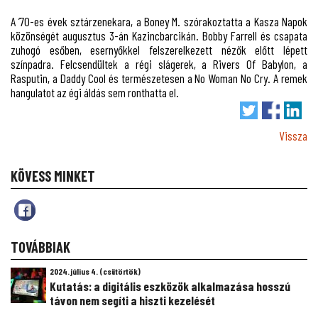
A ’70-es évek sztárzenekara, a Boney M. szórakoztatta a Kasza Napok
közönségét augusztus 3-án Kazincbarcikán. Bobby Farrell és csapata
zuhogó esőben, esernyőkkel felszerelkezett nézők előtt lépett
színpadra. Felcsendültek a régi slágerek, a Rivers Of Babylon, a
Rasputin, a Daddy Cool és természetesen a No Woman No Cry. A remek
hangulatot az égi áldás sem ronthatta el.
Vissza
KÖVESS MINKET
TOVÁBBIAK
2024. július 4. (csütörtök)
Kutatás: a digitális eszközök alkalmazása hosszú
távon nem segíti a hiszti kezelését