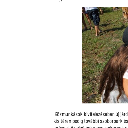
Közmunkások kivitelezésében új járda 
kis téren pedig további szoborpark é
virággal. Az első béka nagy sikernek