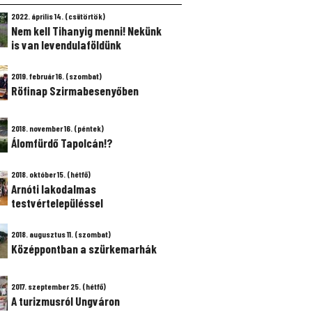
2022. április 14. (csütörtök)
Nem kell Tihanyig menni! Nekünk
is van levendulaföldünk
2019. február 16. (szombat)
Röfinap Szirmabesenyőben
2018. november 16. (péntek)
Álomfürdő Tapolcán!?
2018. október 15. (hétfő)
Arnóti lakodalmas
testvértelepüléssel
2018. augusztus 11. (szombat)
Középpontban a szürkemarhák
2017. szeptember 25. (hétfő)
A turizmusról Ungváron