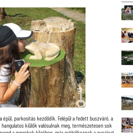
épül, parkosítás kezdődik. Felépül a fedett buszváró. a
s hangulatos kiülők valósulnak meg, természetesen sok
 örvend a gyerekek körében, már próbálkoznak a puszival