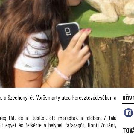
én, a Széchenyi és Vörösmarty utca kereszteződésében a
KÖV
eg fát, de a tuskók ott maradtak a földben. A falu
t egyet és felkérte a helybeli fafaragót, Honti Zoltánt,
TOV