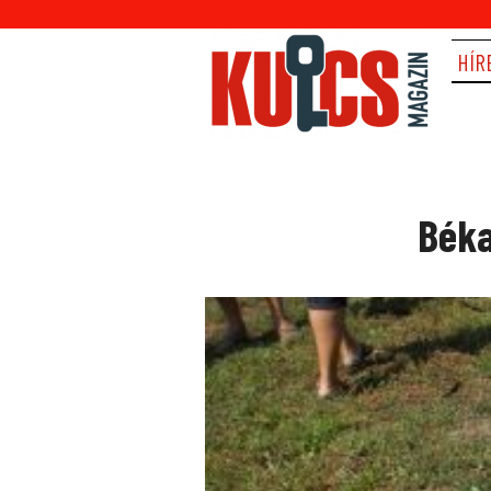
HÍR
Béka