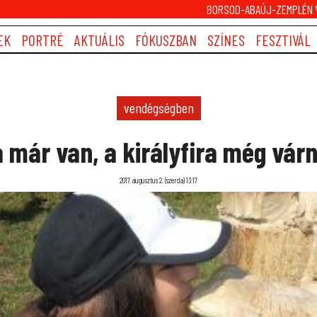
BORSOD-ABAÚJ-ZEMPLÉN V
EK
PORTRÉ
AKTUÁLIS
FÓKUSZBAN
SZÍNES
FESZTIVÁL
vendégségben
 már van, a királyfira még várni
2017. augusztus 2. (szerda) 13:17