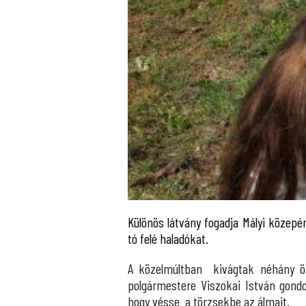
Különös látvány fogadja Mályi közep
tó felé haladókat.
A közelmúltban kivágtak néhány ör
polgármestere Viszokai István gondol
hogy vésse a törzsekbe az álmait.