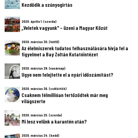
Kezdődik a szúnyogirtás
2020. április 1. (szerda)
„Veletek vagyunk" – üzeni a Magyar Közút
2020. március 30. (hétfő)
Az élelmiszerek tudatos felhasználására hívja fel a
figyelmet a Bay Zoltán Kutatóintézet
2020. március 29. (vasárnap)
Ugye nem felejtette el a nyári időszámítást?
2020. március 26. (csütörtök)
Csaknem félmillióan fertőződtek már meg
világszerte
2020. március 25. (szerda)
Mi lesz velünk a karantén után?
2020. március 24. (kedd)