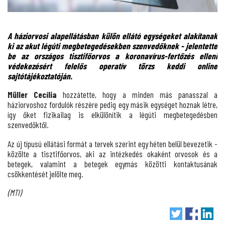
A háziorvosi alapellátásban külön ellátó egységeket alakítanak
ki az akut légúti megbetegedésekben szenvedőknek - jelentette
be az országos tisztifőorvos a koronavírus-fertőzés elleni
védekezésért felelős operatív törzs keddi online
sajtótájékoztatóján.
Müller Cecília
hozzátette, hogy a minden más panasszal a
háziorvoshoz fordulók részére pedig egy másik egységet hoznak létre,
így őket fizikailag is elkülönítik a légúti megbetegedésben
szenvedőktől.
Az új típusú ellátási formát a tervek szerint egy héten belül bevezetik -
közölte a tisztifőorvos, aki az intézkedés okaként orvosok és a
betegek, valamint a betegek egymás közötti kontaktusának
csökkentését jelölte meg.
(MTI)