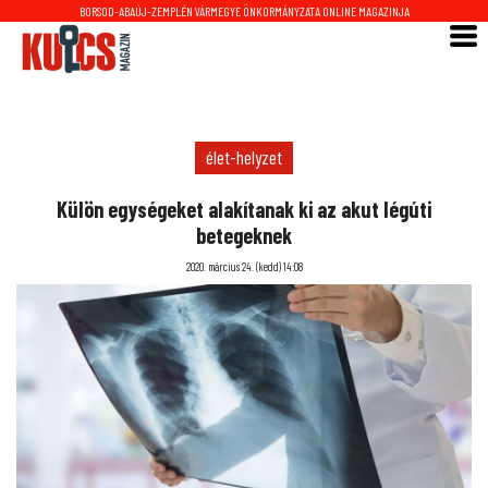
BORSOD-ABAÚJ-ZEMPLÉN VÁRMEGYE ÖNKORMÁNYZATA ONLINE MAGAZINJA
élet-helyzet
Külön egységeket alakítanak ki az akut légúti
betegeknek
2020. március 24. (kedd) 14:08