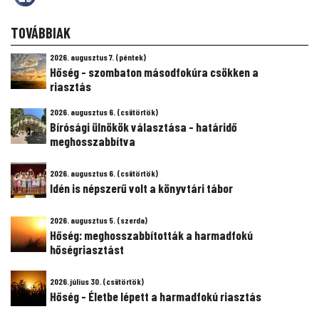
TOVÁBBIAK
2026. augusztus 7. (péntek)
Hőség - szombaton másodfokúra csökken a
riasztás
2026. augusztus 6. (csütörtök)
Bírósági ülnökök választása - határidő
meghosszabbítva
2026. augusztus 6. (csütörtök)
Idén is népszerű volt a könyvtári tábor
2026. augusztus 5. (szerda)
Hőség: meghosszabbították a harmadfokú
hőségriasztást
2026. július 30. (csütörtök)
Hőség - Életbe lépett a harmadfokú riasztás