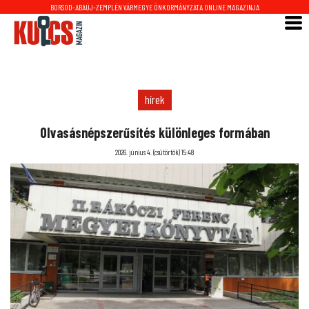
BORSOD-ABAÚJ-ZEMPLÉN VÁRMEGYE ÖNKORMÁNYZATA ONLINE MAGAZINJA
hírek
Olvasásnépszerűsítés különleges formában
2026. június 4. (csütörtök) 15:48