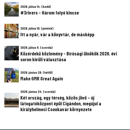
2026. július 14. (kedd)
#3rivers – Három folyó kincse
2026. július 10. (péntek)
Itt a nyár, vár a könyvtár, de másképp
2026. július 8. (szerda)
Közérdekű közlemény - Bírósági ülnökök 2026. évi
soron kívüli választása
2026. június 29. (hétfő)
Make GMR Great Again
2026. június 24. (szerda)
Két ország, egy térség, közös jövő – új
látogatóközpont épül Cigándon, megújul a
királyhelmeci Csonkavár környezete