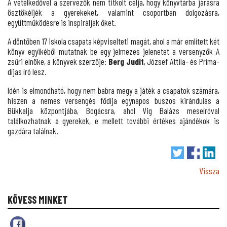
A vetélkedővel a szervezők nem titkolt célja, hogy könyvtárba járásra
ösztökéljék a gyerekeket, valamint csoportban dolgozásra,
együttműködésre is inspirálják őket.
A döntőben 17 iskola csapata képviselteti magát, ahol a már említett két
könyv egyikéből mutatnak be egy jelmezes jelenetet a versenyzők A
zsűri elnöke, a könyvek szerzője:
Berg Judit
, József Attila- és Príma-
díjas író lesz.
Idén is elmondható, hogy nem babra megy a játék a csapatok számára,
hiszen a nemes versengés fődíja egynapos buszos kirándulás a
Bükkalja központjába, Bogácsra, ahol Vig Balázs meseíróval
találkozhatnak a gyerekek, e mellett további értékes ajándékok is
gazdára találnak.
Vissza
KÖVESS MINKET