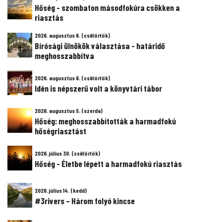
Hőség - szombaton másodfokúra csökken a
riasztás
2026. augusztus 6. (csütörtök)
Bírósági ülnökök választása - határidő
meghosszabbítva
2026. augusztus 6. (csütörtök)
Idén is népszerű volt a könyvtári tábor
2026. augusztus 5. (szerda)
Hőség: meghosszabbították a harmadfokú
hőségriasztást
2026. július 30. (csütörtök)
Hőség - Életbe lépett a harmadfokú riasztás
2026. július 14. (kedd)
#3rivers – Három folyó kincse