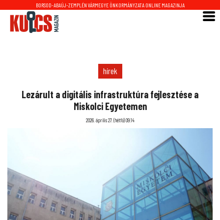
BORSOD-ABAÚJ-ZEMPLÉN VÁRMEGYE ÖNKORMÁNYZATA ONLINE MAGAZINJA
hírek
Lezárult a digitális infrastruktúra fejlesztése a
Miskolci Egyetemen
2026. április 27. (hétfő) 09:14