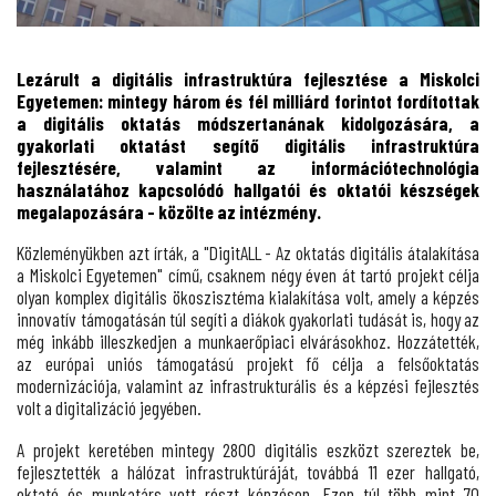
Lezárult a digitális infrastruktúra fejlesztése a Miskolci
Egyetemen: mintegy három és fél milliárd forintot fordítottak
a digitális oktatás módszertanának kidolgozására, a
gyakorlati oktatást segítő digitális infrastruktúra
fejlesztésére, valamint az információtechnológia
használatához kapcsolódó hallgatói és oktatói készségek
megalapozására - közölte az intézmény.
Közleményükben azt írták, a "DigitALL - Az oktatás digitális átalakítása
a Miskolci Egyetemen" című, csaknem négy éven át tartó projekt célja
olyan komplex digitális ökoszisztéma kialakítása volt, amely a képzés
innovatív támogatásán túl segíti a diákok gyakorlati tudását is, hogy az
még inkább illeszkedjen a munkaerőpiaci elvárásokhoz. Hozzátették,
az európai uniós támogatású projekt fő célja a felsőoktatás
modernizációja, valamint az infrastrukturális és a képzési fejlesztés
volt a digitalizáció jegyében.
A projekt keretében mintegy 2800 digitális eszközt szereztek be,
fejlesztették a hálózat infrastruktúráját, továbbá 11 ezer hallgató,
oktató és munkatárs vett részt képzésen. Ezen túl több mint 70