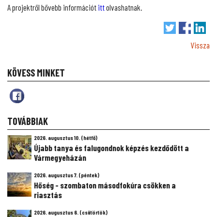
A projektről bővebb információt
itt
olvashatnak.
Vissza
KÖVESS MINKET
TOVÁBBIAK
2026. augusztus 10. (hétfő)
Újabb tanya és falugondnok képzés kezdődött a
Vármegyeházán
2026. augusztus 7. (péntek)
Hőség - szombaton másodfokúra csökken a
riasztás
2026. augusztus 6. (csütörtök)