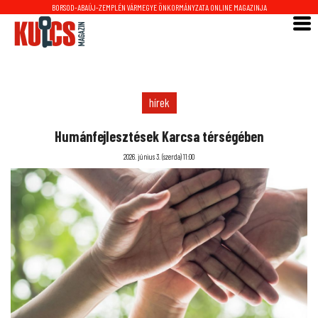
BORSOD-ABAÚJ-ZEMPLÉN VÁRMEGYE ÖNKORMÁNYZATA ONLINE MAGAZINJA
hírek
Humánfejlesztések Karcsa térségében
2026. június 3. (szerda) 11:00