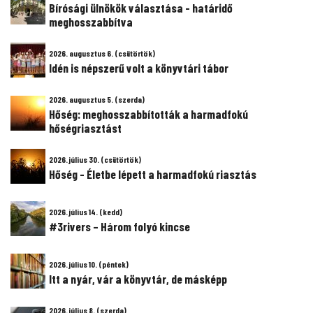
Bírósági ülnökök választása - határidő
meghosszabbítva
2026. augusztus 6. (csütörtök)
Idén is népszerű volt a könyvtári tábor
2026. augusztus 5. (szerda)
Hőség: meghosszabbították a harmadfokú
hőségriasztást
2026. július 30. (csütörtök)
Hőség - Életbe lépett a harmadfokú riasztás
2026. július 14. (kedd)
#3rivers – Három folyó kincse
2026. július 10. (péntek)
Itt a nyár, vár a könyvtár, de másképp
2026. július 8. (szerda)