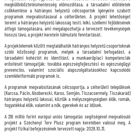
megkülönböztetésmentesség előmozdítása, a társadalmi előítéletek
csökkentése a hátrányos helyzetű célcsoportok igényeire szabott
programok megvalósításával a célterületen. A projekt lehetőséget
teremt a hátrányos helyzetű lakosság testi, lelki, szellemi fejlődésének
átfogó támogatására, ami megalapozhatja a tervezett tevékenységek
hosszú távú, a projekt keretein túlmutató fenntartását.
A projektelemek között megtalálhatók hátrányos helyzetű csoportoknak
szóló közösségi programok, melyek a társadalmi befogadást, a
társadalmi kohéziót és identitást, a munkaerőpiaci kompetenciák
erősítését támogatják; továbbá egészségfejlesztési és egészségügyi
prevenciós, valamint szociális alapszolgáltatásokhoz kapcsolódó
szemléletformáló programok is.
A programok megvalósításának célcsoportja, a célterületi települések
(Karcsa, Pácin, Alsóberecki, Karos, Semjén, Tiszacsermely, Tiszakarád)
hátrányos helyzetű lakosai, köztük a mélyszegénységben élők, romák,
fogyatékkal élők, valamint a nők, gyerekek és az idősek.
A 216 millió forint európai uniós támogatás segítségével megvalósuló
projekt a Széchenyi Terv Plusz program keretében valósul meg. A
projekt fizikai befejezésének tervezett napja: 2028.10.31.