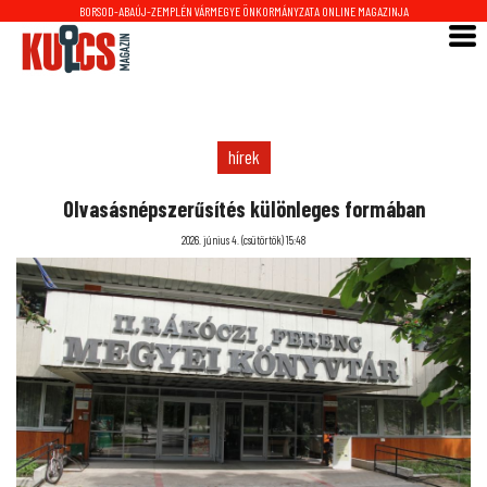
BORSOD-ABAÚJ-ZEMPLÉN VÁRMEGYE ÖNKORMÁNYZATA ONLINE MAGAZINJA
hírek
Olvasásnépszerűsítés különleges formában
2026. június 4. (csütörtök) 15:48