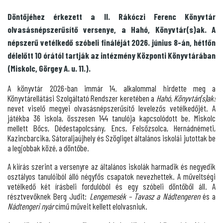
Döntőjéhez érkezett a II. Rákóczi Ferenc Könyvtár
olvasásnépszerűsítő versenye, a Hahó, Könyvtár(s)ak. A
népszerű vetélkedő szóbeli fináléját 2026. június 8-án, hétfőn
délelőtt 10 órától tartják az intézmény Központi Könyvtárában
(Miskolc, Görgey A. u. 11.).
A könyvtár 2026-ban immár 14. alkalommal hirdette meg a
Könyvtárellátási Szolgáltató Rendszer keretében a
Hahó, Könyvtár(s)ak!
nevet viselő megyei olvasásnépszerűsítő levelezős vetélkedőjét. A
játékba 36 iskola, összesen 144 tanulója kapcsolódott be. Miskolc
mellett Bőcs, Dédestapolcsány, Encs, Felsőzsolca, Hernádnémeti,
Kazincbarcika, Sátoraljaújhely és Szögliget általános iskolái jutottak be
a legjobbak közé, a döntőbe.
A kiírás szerint a versenyre az általános iskolák harmadik és negyedik
osztályos tanulóiból álló négyfős csapatok nevezhettek. A műveltségi
vetélkedő két írásbeli fordulóból és egy szóbeli döntőből áll. A
résztvevőknek Berg Judit:
Lengemesék –
Tavasz a Nádtengeren
és a
Nádtengeri nyár
című műveit kellett elolvasniuk.