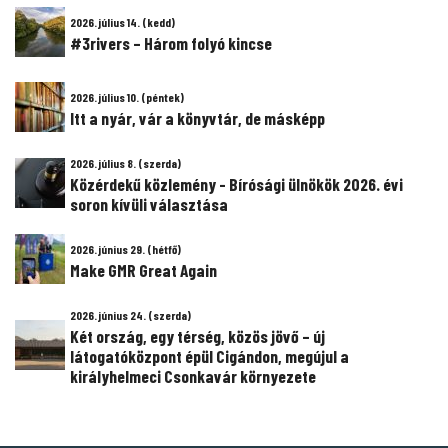
2026. július 14. (kedd)
#3rivers – Három folyó kincse
2026. július 10. (péntek)
Itt a nyár, vár a könyvtár, de másképp
2026. július 8. (szerda)
Közérdekű közlemény - Bírósági ülnökök 2026. évi
soron kívüli választása
2026. június 29. (hétfő)
Make GMR Great Again
2026. június 24. (szerda)
Két ország, egy térség, közös jövő – új
látogatóközpont épül Cigándon, megújul a
királyhelmeci Csonkavár környezete