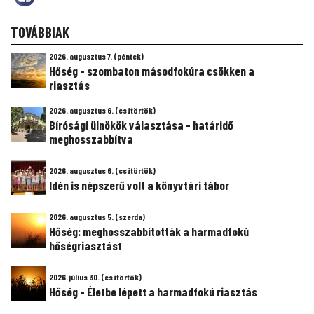
TOVÁBBIAK
2026. augusztus 7. (péntek)
Hőség - szombaton másodfokúra csökken a
riasztás
2026. augusztus 6. (csütörtök)
Bírósági ülnökök választása - határidő
meghosszabbítva
2026. augusztus 6. (csütörtök)
Idén is népszerű volt a könyvtári tábor
2026. augusztus 5. (szerda)
Hőség: meghosszabbították a harmadfokú
hőségriasztást
2026. július 30. (csütörtök)
Hőség - Életbe lépett a harmadfokú riasztás