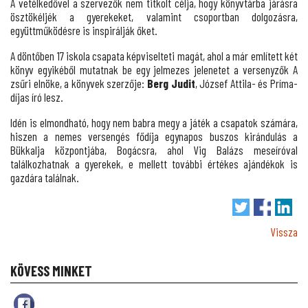
A vetélkedővel a szervezők nem titkolt célja, hogy könyvtárba járásra
ösztökéljék a gyerekeket, valamint csoportban dolgozásra,
együttműködésre is inspirálják őket.
A döntőben 17 iskola csapata képviselteti magát, ahol a már említett két
könyv egyikéből mutatnak be egy jelmezes jelenetet a versenyzők A
zsűri elnöke, a könyvek szerzője:
Berg Judit
, József Attila- és Príma-
díjas író lesz.
Idén is elmondható, hogy nem babra megy a játék a csapatok számára,
hiszen a nemes versengés fődíja egynapos buszos kirándulás a
Bükkalja központjába, Bogácsra, ahol Vig Balázs meseíróval
találkozhatnak a gyerekek, e mellett további értékes ajándékok is
gazdára találnak.
Vissza
KÖVESS MINKET