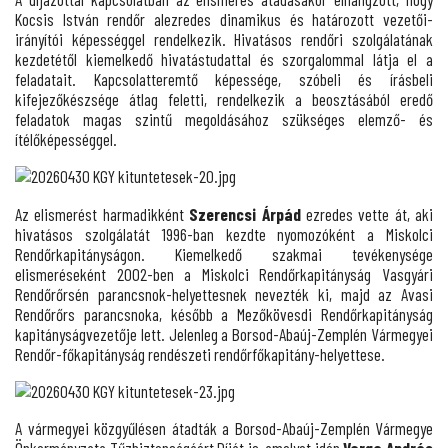
Kocsis István rendőr alezredes dinamikus és határozott vezetői-
irányítói képességgel rendelkezik. Hivatásos rendőri szolgálatának
kezdetétől kiemelkedő hivatástudattal és szorgalommal látja el a
feladatait. Kapcsolatteremtő képessége, szóbeli és írásbeli
kifejezőkészsége átlag feletti, rendelkezik a beosztásából eredő
feladatok magas szintű megoldásához szükséges elemző- és
ítélőképességgel.
Az elismerést harmadikként
Szerencsi Árpád
ezredes vette át, aki
hivatásos szolgálatát 1996-ban kezdte nyomozóként a Miskolci
Rendőrkapitányságon. Kiemelkedő szakmai tevékenysége
elismeréseként 2002-ben a Miskolci Rendőrkapitányság Vasgyári
Rendőrőrsén parancsnok-helyettesnek nevezték ki, majd az Avasi
Rendőrőrs parancsnoka, később a Mezőkövesdi Rendőrkapitányság
kapitányságvezetője lett. Jelenleg a Borsod-Abaúj-Zemplén Vármegyei
Rendőr-főkapitányság rendészeti rendőrfőkapitány-helyettese.
A vármegyei közgyűlésen átadták a Borsod-Abaúj-Zemplén Vármegye