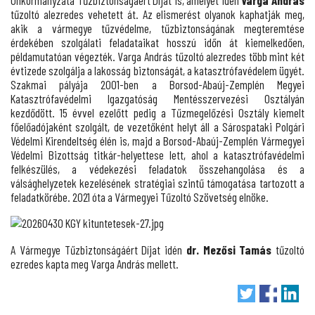
Önkormányzata Tűzbiztonságáért Díját is, amelyet idén
Varga András
tűzoltó alezredes vehetett át. Az elismerést olyanok kaphatják meg,
akik a vármegye tűzvédelme, tűzbiztonságának megteremtése
érdekében szolgálati feladataikat hosszú időn át kiemelkedően,
példamutatóan végezték. Varga András tűzoltó alezredes több mint két
évtizede szolgálja a lakosság biztonságát, a katasztrófavédelem ügyét.
Szakmai pályája 2001-ben a Borsod-Abaúj-Zemplén Megyei
Katasztrófavédelmi Igazgatóság Mentésszervezési Osztályán
kezdődött. 15 évvel ezelőtt pedig a Tűzmegelőzési Osztály kiemelt
főelőadójaként szolgált, de vezetőként helyt áll a Sárospataki Polgári
Védelmi Kirendeltség élén is, majd a Borsod-Abaúj-Zemplén Vármegyei
Védelmi Bizottság titkár-helyettese lett, ahol a katasztrófavédelmi
felkészülés, a védekezési feladatok összehangolása és a
válsághelyzetek kezelésének stratégiai szintű támogatása tartozott a
feladatkörébe. 2021 óta a Vármegyei Tűzoltó Szövetség elnöke.
A Vármegye Tűzbiztonságáért Díjat idén
dr. Mezősi Tamás
tűzoltó
ezredes kapta meg Varga András mellett.