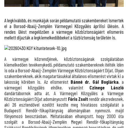
A legkiválóbb, és munkájuk során példamutató szakembereket ismertek
el a Borsod-Abaúj-Zemplén Vármegyei Közgyűlés áprilisi ülésén. A
rendes ülést megelőzően a vármegye közbiztonságáért elismerés
mellett díjazták a legkiemelkedőbbeket a tűzbiztonság területén is.
A vármegye közrendjének, közbiztonságának szolgálatában
kiemelkedően tevékenykedő, példamutató szakembereknek ítélték idén
is oda a Borsod-Abaúj-Zemplén Vármegye Közbiztonságáért Díjat. Olyan
szakembereknek, akik magatartásukkal általános elismerést vívtak ki a
lakosság körében is. Az elismerést
Bánné dr. Gál Boglárka
, a
vármegyei közgyűlés elnöke, valamint
Czinege László
dandártábornok adta át. A Vármegyei Közgyűlés a Vármegye
Közbiztonságáért Díjat adományozott
Fóris Zsolt
rendőr alezredesnek,
aki 26 esztendővel ezelőtt kezdte meg hivatásos szolgálatát a
Budapesti Rendőr-főkapitányság állományában nyomozó, majd
főnyomozó beosztásban. Méltatásában elhangzott, hogy 2000 óta
szolgált a Borsod-Abaúj-Zemplén Megyei Rendőr-főkapitányság
Sajókazai Rendőrőrsének állományában, nyomozó beosztásban, de volt