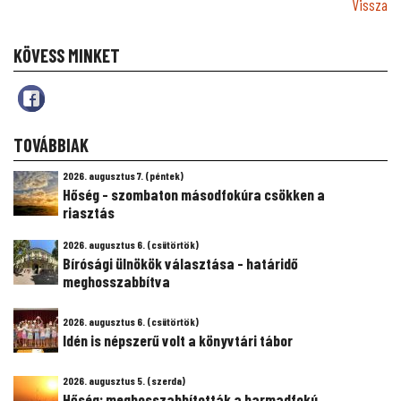
Vissza
KÖVESS MINKET
TOVÁBBIAK
2026. augusztus 7. (péntek)
Hőség - szombaton másodfokúra csökken a
riasztás
2026. augusztus 6. (csütörtök)
Bírósági ülnökök választása - határidő
meghosszabbítva
2026. augusztus 6. (csütörtök)
Idén is népszerű volt a könyvtári tábor
2026. augusztus 5. (szerda)
Hőség: meghosszabbították a harmadfokú