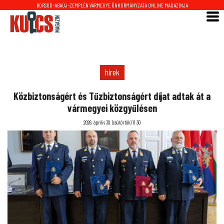
BORSOD-ABAÚJ-ZEMPLÉN VÁRMEGYE ÖNKORMÁNYZATA ONLINE MAGAZINJA
hírek
Közbiztonságért és Tűzbiztonságért díjat adtak át a
vármegyei közgyűlésen
2026. április 30. (csütörtök) 11:30