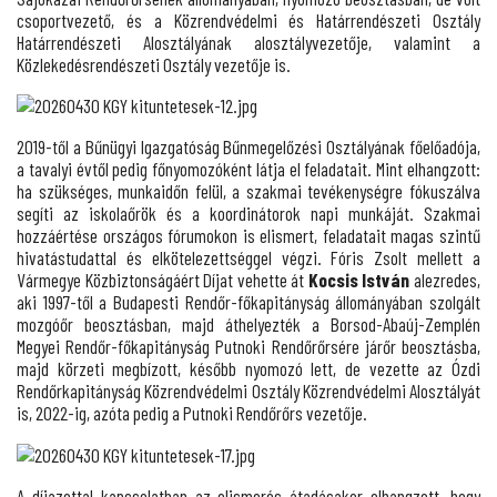
csoportvezető, és a Közrendvédelmi és Határrendészeti Osztály
Határrendészeti Alosztályának alosztályvezetője, valamint a
Közlekedésrendészeti Osztály vezetője is.
2019-től a Bűnügyi Igazgatóság Bűnmegelőzési Osztályának főelőadója,
a tavalyi évtől pedig főnyomozóként látja el feladatait. Mint elhangzott:
ha szükséges, munkaidőn felül, a szakmai tevékenységre fókuszálva
segíti az iskolaőrök és a koordinátorok napi munkáját. Szakmai
hozzáértése országos fórumokon is elismert, feladatait magas szintű
hivatástudattal és elkötelezettséggel végzi. Fóris Zsolt mellett a
Vármegye Közbiztonságáért Díjat vehette át
Kocsis István
alezredes,
aki 1997-től a Budapesti Rendőr-főkapitányság állományában szolgált
mozgóőr beosztásban, majd áthelyezték a Borsod-Abaúj-Zemplén
Megyei Rendőr-főkapitányság Putnoki Rendőrőrsére járőr beosztásba,
majd körzeti megbízott, később nyomozó lett, de vezette az Ózdi
Rendőrkapitányság Közrendvédelmi Osztály Közrendvédelmi Alosztályát
is, 2022-ig, azóta pedig a Putnoki Rendőrőrs vezetője.
A díjazottal kapcsolatban az elismerés átadásakor elhangzott, hogy