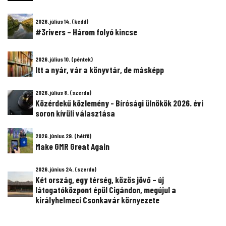
2026. július 14. (kedd)
#3rivers – Három folyó kincse
2026. július 10. (péntek)
Itt a nyár, vár a könyvtár, de másképp
2026. július 8. (szerda)
Közérdekű közlemény - Bírósági ülnökök 2026. évi
soron kívüli választása
2026. június 29. (hétfő)
Make GMR Great Again
2026. június 24. (szerda)
Két ország, egy térség, közös jövő – új
látogatóközpont épül Cigándon, megújul a
királyhelmeci Csonkavár környezete