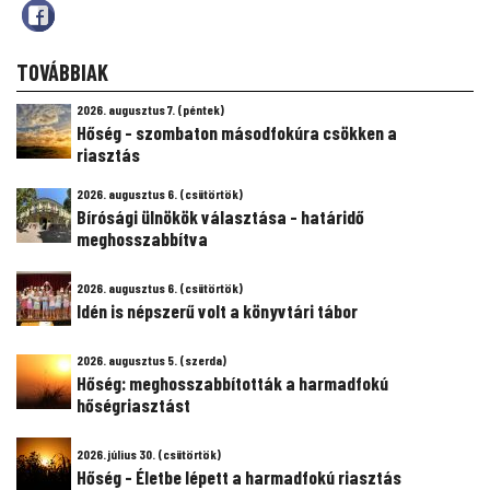
TOVÁBBIAK
2026. augusztus 7. (péntek)
Hőség - szombaton másodfokúra csökken a
riasztás
2026. augusztus 6. (csütörtök)
Bírósági ülnökök választása - határidő
meghosszabbítva
2026. augusztus 6. (csütörtök)
Idén is népszerű volt a könyvtári tábor
2026. augusztus 5. (szerda)
Hőség: meghosszabbították a harmadfokú
hőségriasztást
2026. július 30. (csütörtök)
Hőség - Életbe lépett a harmadfokú riasztás