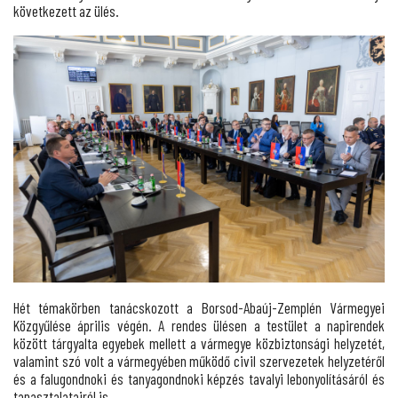
következett az ülés.
Hét témakörben tanácskozott a Borsod-Abaúj-Zemplén Vármegyei
Közgyűlése április végén. A rendes ülésen a testület a napirendek
között tárgyalta egyebek mellett a vármegye közbiztonsági helyzetét,
valamint szó volt a vármegyében működő civil szervezetek helyzetéről
és a falugondnoki és tanyagondnoki képzés tavalyi lebonyolításáról és
tapasztalatairól is.