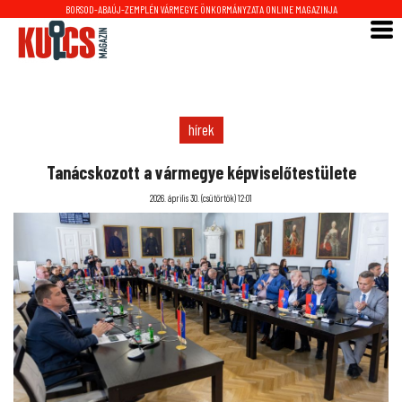
BORSOD-ABAÚJ-ZEMPLÉN VÁRMEGYE ÖNKORMÁNYZATA ONLINE MAGAZINJA
hírek
Tanácskozott a vármegye képviselőtestülete
2026. április 30. (csütörtök) 12:01