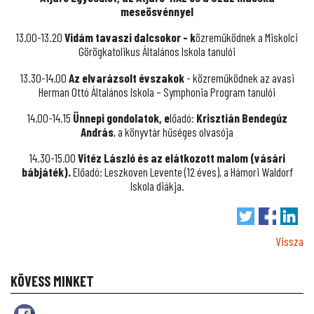
meseösvénnyel
13.00-13.20
Vidám tavaszi dalcsokor - k
özreműködnek a Miskolci
Görögkatolikus Általános Iskola tanulói
13.30-14.00
Az elvarázsolt évszakok
- közreműködnek az avasi
Herman Ottó Általános Iskola – Symphonia Program tanulói
14.00-14.15
Ünnepi gondolatok, e
lőadó:
Krisztián Bendegúz
András
, a könyvtár hűséges olvasója
14.30-15.00
Vit
éz László és az elátkozott malom (vásári
bábjáték).
Előadó: Leszkoven Levente (12 éves), a Hámori Waldorf
Iskola diákja.
Vissza
KÖVESS MINKET