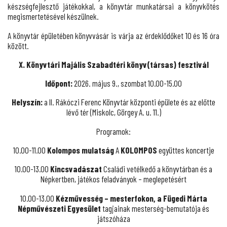
készségfejlesztő játékokkal, a könyvtár munkatársai a könyvkötés
megismertetésével készülnek.
A könyvtár épületében könyvvásár is várja az érdeklődőket 10 és 16 óra
között.
X. Könyvtári Majális
Szabadtéri könyv(társas) fesztivál
Időpont:
2026. május 9., szombat 10.00-15.00
Helyszín:
a II. Rákóczi Ferenc Könyvtár központi épülete és az előtte
lévő tér (Miskolc, Görgey A. u. 11.)
Programok:
10.00-11.00
Kolompos mulatság
A
KOLOMPOS
együttes koncertje
10.00-13.00
Kincsvadászat
Családi vetélkedő a könyvtárban és a
Népkertben, játékos feladványok – meglepetésért
10.00-13.00
Kézművesség – mesterfokon, a
Fügedi Márta
Népművészeti Egyes
ület
tagjainak mesterség-bemutatója és
játszóháza