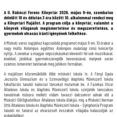
A II. Rákóczi Ferenc Könyvtár 2026. május 9-én, szombaton
délelőtt 10 és délután 3 óra között 10. alkalommal rendezi meg
a Könyvtári Majálist. A program célja a könyvtár, valamint a
könyvek világának megismertetése és megszerettetése, a
gyermekek olvasás iránti igényének felkeltése.
A Miskolc város napjához kapcsolódó programot május 9-én, 10 órakor a
nagy múltú Kolompos együttes
Kolompos mulatság
című koncertje
nyitja. A zenekar a magyar népszokásokat eleveníti fel sok muzsikával,
énekkel, játékkal, gyermekszereplők bevonásával, melynek során
számos ismeretet tanítanak meg játékos formában.
A majálison közreműködik több miskolci iskola is. A Fényi Gyula
Jezsuita Gimnázium és a Szinvavölgyi Alapfokú Művészeti Iskola
fakultációs tanulói kalocsai táncokat mutatnak be. A Fazekas Utcai
Általános Iskola és Alapfokú Művészeti Iskola színjáték tanszakos
tanulóinak műsora mellett vidám tavaszi dalcsokrot adnak elő a
Miskolci Görögkatolikus Általános Iskola diákjai, míg a Miskolci Herman
Ottó Általános Iskola és Alapfokú Művészeti Iskola – Symphonia Program
tanulói és tanárai az elvarázsolt évszakok világába kalauzolják az
érdeklődőket.