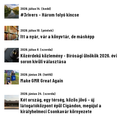
2026. július 14. (kedd)
#3rivers – Három folyó kincse
2026. július 10. (péntek)
Itt a nyár, vár a könyvtár, de másképp
2026. július 8. (szerda)
Közérdekű közlemény - Bírósági ülnökök 2026. évi
soron kívüli választása
2026. június 29. (hétfő)
Make GMR Great Again
2026. június 24. (szerda)
Két ország, egy térség, közös jövő – új
látogatóközpont épül Cigándon, megújul a
királyhelmeci Csonkavár környezete