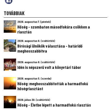
TOVÁBBIAK
2026. augusztus 7. (péntek)
Hőség - szombaton másodfokúra csökken a
riasztás
2026. augusztus 6. (csütörtök)
Bírósági ülnökök választása - határidő
meghosszabbítva
2026. augusztus 6. (csütörtök)
Idén is népszerű volt a könyvtári tábor
2026. augusztus 5. (szerda)
Hőség: meghosszabbították a harmadfokú
hőségriasztást
2026. július 30. (csütörtök)
Hőség - Életbe lépett a harmadfokú riasztás