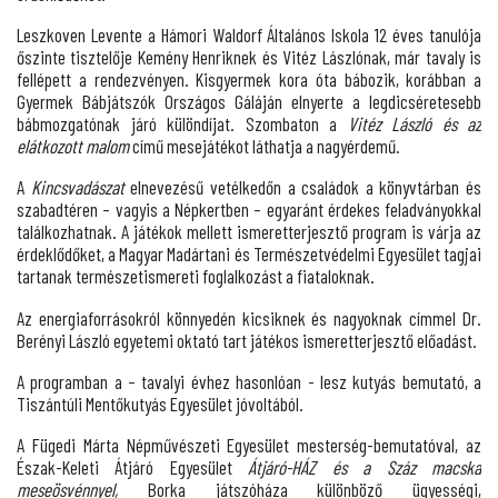
Leszkoven Levente a Hámori Waldorf Általános Iskola 12 éves tanulója
őszinte tisztelője Kemény Henriknek és Vitéz Lászlónak, már tavaly is
fellépett a rendezvényen. Kisgyermek kora óta bábozik, korábban a
Gyermek Bábjátszók Országos Gáláján elnyerte a legdicséretesebb
bábmozgatónak járó különdíjat. Szombaton a
Vitéz László és az
elátkozott malom
című mesejátékot láthatja a nagyérdemű.
A
Kincsvadászat
elnevezésű vetélkedőn a családok a könyvtárban és
szabadtéren – vagyis a Népkertben – egyaránt érdekes feladványokkal
találkozhatnak. A játékok mellett ismeretterjesztő program is várja az
érdeklődőket, a Magyar Madártani és Természetvédelmi Egyesület tagjai
tartanak természetismereti foglalkozást a fiataloknak.
Az energiaforrásokról könnyedén kicsiknek és nagyoknak címmel Dr.
Berényi László egyetemi oktató tart játékos ismeretterjesztő előadást.
A programban a – tavalyi évhez hasonlóan - lesz kutyás bemutató, a
Tiszántúli Mentőkutyás Egyesület jóvoltából.
A Fügedi Márta Népművészeti Egyesület mesterség-bemutatóval, az
Észak-Keleti Átjáró Egyesület
Átjáró-HÁZ és a Száz macska
meseösvénnyel,
Borka játszóháza különböző ügyességi,