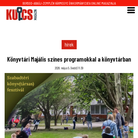
BORSOD-ABAÚJ-ZEMPLÉN VÁRMEGYE ÖNKORMÁNYZATA ONLINE MAGAZINJA
hírek
Könyvtári Majális színes programokkal a könyvtárban
2026. május 5. (kedd) 11:39