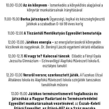
10.00-13.00
Az én könyvem
- ismerkedés a könyvkötés alapjaival a
könyvtár munkatársainak irányításával
11.00-15.00
Borka játszópark
Ügyességi, logikai és készségfejlesztő
játékok a szabadban 0-tól 99 éves korig
11.00-12.00
A Tiszántúli Mentőkutyás Egyesület bemutatója
12.00-13.00 J
átékos energia -
az energiaforrásokról könnyedén
kicsiknek és nagyoknak. Dr. Berényi László egyetemi oktató előadása
12.00-12.15
Ki vagy te?
Kalocsai táncok
Előadó
:
a Fényi Gyula
Jezsuita Gimnázium – Szinvavölgyi Alapfokú Művészeti Iskola 6.
osztályos tanulói
12.20-13.00
Versről versre; szerkesztett játék.
A
Fazekas Utcai
Általános Iskola és Alapfokú Művészeti Iskola színjáték tanszakos
tanulóinak műsora
13.00-15.00
Játékos természetismereti foglalkozás és
játszóház a Magyar Madártani és Természetvédelmi
Egyesület munkatársainak vezetésével
, az
Észak-Keleti
Átjáró Egyesület,
az Átjáró-HÁZ és a Száz macska