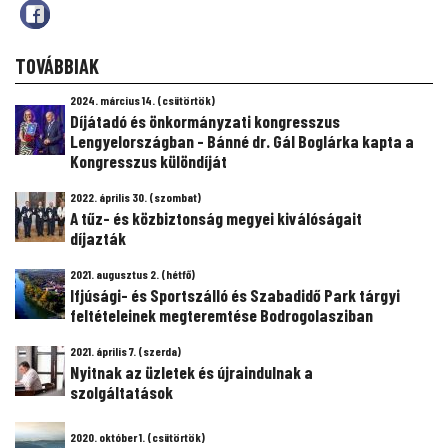
TOVÁBBIAK
2024. március 14. (csütörtök)
Díjátadó és önkormányzati kongresszus
Lengyelországban - Bánné dr. Gál Boglárka kapta a
Kongresszus különdíját
2022. április 30. (szombat)
A tűz- és közbiztonság megyei kiválóságait
díjazták
2021. augusztus 2. (hétfő)
Ifjúsági- és Sportszálló és Szabadidő Park tárgyi
feltételeinek megteremtése Bodrogolasziban
2021. április 7. (szerda)
Nyitnak az üzletek és újraindulnak a
szolgáltatások
2020. október 1. (csütörtök)