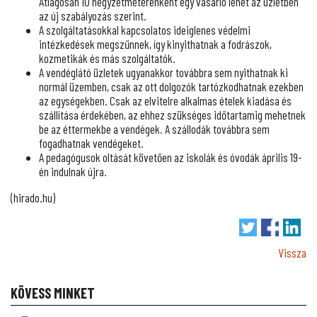
Átlagosan 10 négyzetméterenként egy vásárló lehet az üzletben
az új szabályozás szerint.
A szolgáltatásokkal kapcsolatos ideiglenes védelmi
intézkedések megszűnnek, így kinyithatnak a fodrászok,
kozmetikák és más szolgáltatók.
A vendéglátó üzletek ugyanakkor továbbra sem nyithatnak ki
normál üzemben, csak az ott dolgozók tartózkodhatnak ezekben
az egységekben. Csak az elvitelre alkalmas ételek kiadása és
szállítása érdekében, az ehhez szükséges időtartamig mehetnek
be az éttermekbe a vendégek. A szállodák továbbra sem
fogadhatnak vendégeket.
A pedagógusok oltását követően az iskolák és óvodák április 19-
én indulnak újra.
(hirado.hu)
Vissza
KÖVESS MINKET