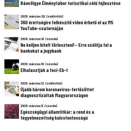
Bánvölgye Élménytábor turisztikai célú fejlesztése
2020. március 26. (csütörtök)
360 érettségire felkészítő videó érhető el az M5
YouTube-csatornáján
2020. március 18. (szerda)
Ne kelljen hitelt törleszteni! – Erre szólítja fel a
bankokat a jegybank
2020. március 18. (szerda)
Elhalasztják a foci-Eb-t
2020. március 12. (csütörtök)
Újabb három koronavírus-fertőzöttet
diagnosztizáltak Magyarországon
2020. március 11. (szerda)
Egészségügyi államtitkár: a rend és a
fegyelmezettség kulcsfontosságú