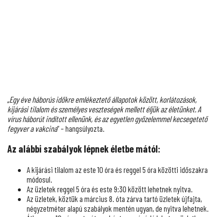
„
Egy éve háborús időkre emlékeztető állapotok között, korlátozások,
kijárási tilalom és személyes veszteségek mellett éljük az életünket. A
vírus háborút indított ellenünk, és az egyetlen győzelemmel kecsegetető
fegyver a vakcina
” – hangsúlyozta.
Az alábbi szabályok lépnek életbe mától:
A kijárási tilalom az este 10 óra és reggel 5 óra közötti időszakra
módosul.
Az üzletek reggel 5 óra és este 9:30 között lehetnek nyitva.
Az üzletek, köztük a március 8. óta zárva tartó üzletek újfajta,
négyzetméter alapú szabályok mentén ugyan, de nyitva lehetnek.