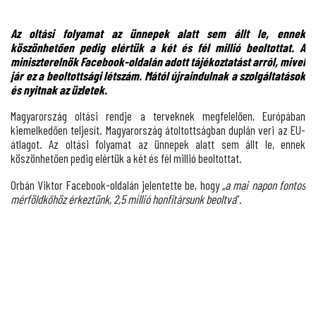
Az oltási folyamat az ünnepek alatt sem állt le, ennek
köszönhetően pedig elértük a két és fél millió beoltottat. A
miniszterelnök Facebook-oldalán adott tájékoztatást arról, mivel
jár ez a beoltottsági létszám. Mától újraindulnak a szolgáltatások
és nyitnak az üzletek.
Magyarország
oltási rendje a terveknek megfelelően
, Európában
kiemelkedően teljesít.
Magyarország átoltottságban duplán veri az EU-
átlagot
. Az oltási folyamat az ünnepek alatt sem állt le, ennek
köszönhetően pedig elértük a két és fél millió beoltottat.
Orbán Viktor Facebook-oldalán jelentette be, hogy „
a mai napon fontos
mérföldkőhöz érkeztünk, 2,5 millió honfitársunk beoltva
”.