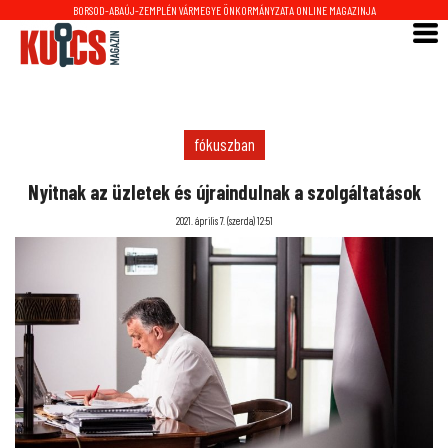
BORSOD-ABAÚJ-ZEMPLÉN VÁRMEGYE ÖNKORMÁNYZATA ONLINE MAGAZINJA
fókuszban
Nyitnak az üzletek és újraindulnak a szolgáltatások
2021. április 7. (szerda) 12:51