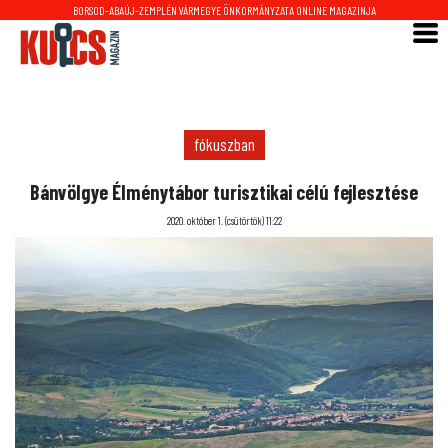
BORSOD-ABAÚJ-ZEMPLÉN VÁRMEGYE ÖNKORMÁNYZATA ONLINE MAGAZINJA
fókuszban
Bánvölgye Élménytábor turisztikai célú fejlesztése
2020. október 1. (csütörtök) 11:22