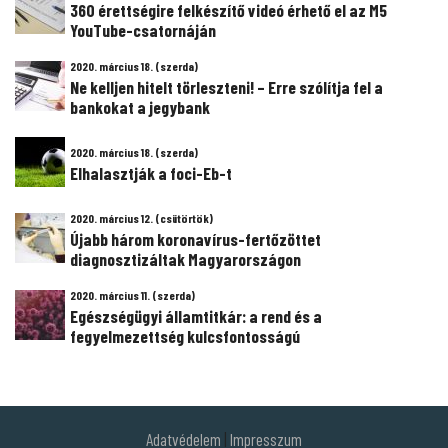
360 érettségire felkészítő videó érhető el az M5
YouTube-csatornáján
2020. március 18. (szerda)
Ne kelljen hitelt törleszteni! – Erre szólítja fel a
bankokat a jegybank
2020. március 18. (szerda)
Elhalasztják a foci-Eb-t
2020. március 12. (csütörtök)
Újabb három koronavírus-fertőzöttet
diagnosztizáltak Magyarországon
2020. március 11. (szerda)
Egészségügyi államtitkár: a rend és a
fegyelmezettség kulcsfontosságú
Adatvédelem
|
Impresszum