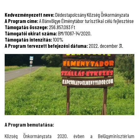
Kedvezményezett neve:
Dédestapolcsány Község Önkormányzata
A Program címe:
A Bánvölgye Élménytábor turisztikai célú fejlesztése
Támogatás összege:
256.857.093 Ft
Támogatói okirat száma:
BM/11067-14/2020.
Támogatás intenzitás:
100%
A Program tervezett befejezési dátuma:
2022. december 31.
A Program bemutatása:
Község Önkormányzata 2020. évben a Belügyminisztérium