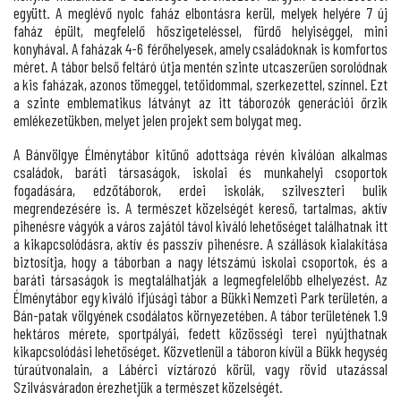
együtt. A meglévő nyolc faház elbontásra kerül, melyek helyére 7 új
faház épült, megfelelő hőszigeteléssel, fürdő helyiséggel, mini
konyhával. A faházak 4-6 férőhelyesek, amely családoknak is komfortos
méret. A tábor belső feltáró útja mentén szinte utcaszerűen sorolódnak
a kis faházak, azonos tömeggel, tetőidommal, szerkezettel, színnel. Ezt
a szinte emblematikus látványt az itt táborozók generációi őrzik
emlékezetükben, melyet jelen projekt sem bolygat meg.
A Bánvölgye Élménytábor kitűnő adottsága révén kiválóan alkalmas
családok, baráti társaságok, iskolai és munkahelyi csoportok
fogadására, edzőtáborok, erdei iskolák, szilveszteri bulik
megrendezésére is. A természet közelségét kereső, tartalmas, aktív
pihenésre vágyók a város zajától távol kiváló lehetőséget találhatnak itt
a kikapcsolódásra, aktív és passzív pihenésre. A szállások kialakítása
biztosítja, hogy a táborban a nagy létszámú iskolai csoportok, és a
baráti társaságok is megtalálhatják a legmegfelelőbb elhelyezést. Az
Élménytábor egy kiváló ifjúsági tábor a Bükki Nemzeti Park területén, a
Bán-patak völgyének csodálatos környezetében. A tábor területének 1.9
hektáros mérete, sportpályái, fedett közösségi terei nyújthatnak
kikapcsolódási lehetőséget. Közvetlenül a táboron kívül a Bükk hegység
túraútvonalain, a Lábérci víztározó körül, vagy rövid utazással
Szilvásváradon érezhetjük a természet közelségét.