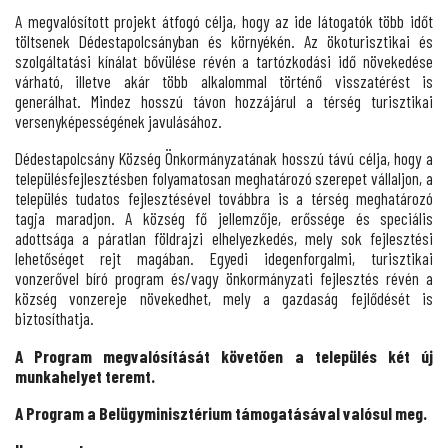
A megvalósított projekt átfogó célja, hogy az ide látogatók több időt
töltsenek Dédestapolcsányban és környékén. Az ökoturisztikai és
szolgáltatási kínálat bővülése révén a tartózkodási idő növekedése
várható, illetve akár több alkalommal történő visszatérést is
generálhat. Mindez hosszú távon hozzájárul a térség turisztikai
versenyképességének javulásához.
Dédestapolcsány Község Önkormányzatának hosszú távú célja, hogy a
településfejlesztésben folyamatosan meghatározó szerepet vállaljon, a
település tudatos fejlesztésével továbbra is a térség meghatározó
tagja maradjon. A község fő jellemzője, erőssége és speciális
adottsága a páratlan földrajzi elhelyezkedés, mely sok fejlesztési
lehetőséget rejt magában. Egyedi idegenforgalmi, turisztikai
vonzerővel bíró program és/vagy önkormányzati fejlesztés révén a
község vonzereje növekedhet, mely a gazdaság fejlődését is
biztosíthatja.
A Program megvalósítását követően a település két új
munkahelyet teremt.
A Program a Belügyminisztérium támogatásával valósul meg.