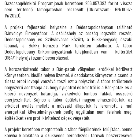
Gazdaságélénkítő Programjának keretében 256.857.093 forint vissza
nem térítendő támogatásban részesült (Okiratszám: BM/11067-
14/2020).
A projekt fejlesztési helyszíne a Dédestapolcsányban található
Bánvölgye Élménytábor. A szálláshely az ország legszebb részén,
Dédestapolcsány és Szilvásvárad között, a Bükk-hegység északi
lábánál, a Bükki Nemzeti Park területén található. A tábor
Dédestapolcsány Önkormányzatának tulajdonában van – külterület
0164/1 helyrajzi számú besorolással.
A korszerűsítendő tábor a Bán-patak völgyében, erdőkkel körülvett
környezetben, ideális helyen üzemel. A csodálatos környezet, a csend, a
tiszta erdei levegő vonzóvá teszi ezt a helyszínt. A tábor területének
nagyszerű adottsága az, hogy nyugatról és keletről is a Bán-patak és a
kísérő növényzet határolja, vízkedvelő lombos fákkal, összeérő
cserjeszinttel. Sajnos a tábor épületei nagyon elhasználódtak, az
erkölcsi avulás mellett a műszaki állapotuk is leromlott, a mai
energetikai követelményeknek pedig egyáltalán nem felelnek meg,
építésüket sem profi kivitelező cégek végezték.
A projekt keretében megtörténik a tábor főépületének felújítása, benne
konyha kialakítása a szükséges berendezési tárgyak beszerzésével