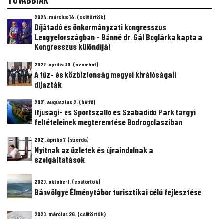
TOVÁBBIAK
2024. március 14. (csütörtök)
Díjátadó és önkormányzati kongresszus
Lengyelországban - Bánné dr. Gál Boglárka kapta a
Kongresszus különdíját
2022. április 30. (szombat)
A tűz- és közbiztonság megyei kiválóságait
díjazták
2021. augusztus 2. (hétfő)
Ifjúsági- és Sportszálló és Szabadidő Park tárgyi
feltételeinek megteremtése Bodrogolasziban
2021. április 7. (szerda)
Nyitnak az üzletek és újraindulnak a
szolgáltatások
2020. október 1. (csütörtök)
Bánvölgye Élménytábor turisztikai célú fejlesztése
2020. március 26. (csütörtök)