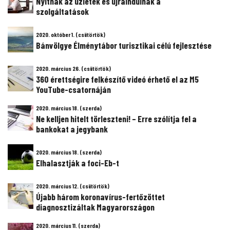
Nyitnak az üzletek és újraindulnak a
szolgáltatások
2020. október 1. (csütörtök)
Bánvölgye Élménytábor turisztikai célú fejlesztése
2020. március 26. (csütörtök)
360 érettségire felkészítő videó érhető el az M5
YouTube-csatornáján
2020. március 18. (szerda)
Ne kelljen hitelt törleszteni! – Erre szólítja fel a
bankokat a jegybank
2020. március 18. (szerda)
Elhalasztják a foci-Eb-t
2020. március 12. (csütörtök)
Újabb három koronavírus-fertőzöttet
diagnosztizáltak Magyarországon
2020. március 11. (szerda)