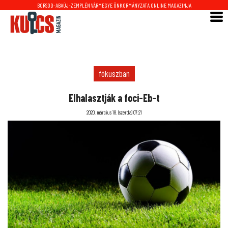
BORSOD-ABAÚJ-ZEMPLÉN VÁRMEGYE ÖNKORMÁNYZATA ONLINE MAGAZINJA
fókuszban
Elhalasztják a foci-Eb-t
2020. március 18. (szerda) 07:21