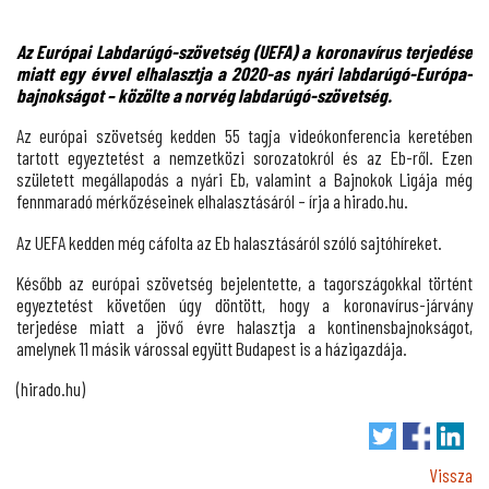
Az Európai Labdarúgó-szövetség (UEFA) a koronavírus terjedése
miatt egy évvel elhalasztja a 2020-as nyári labdarúgó-Európa-
bajnokságot – közölte a norvég labdarúgó-szövetség.
Az európai szövetség kedden 55 tagja videókonferencia
keretében
tartott egyeztetést a nemzetközi sorozatokról és az Eb-ről. Ezen
született megállapodás a nyári Eb, valamint a Bajnokok Ligája még
fennmaradó mérkőzéseinek elhalasztásáról – írja a hirado.hu.
Az UEFA kedden még cáfolta az Eb halasztásáról szóló sajtóhíreket.
Később az európai szövetség bejelentette, a tagországokkal történt
egyeztetést követően úgy döntött, hogy a koronavírus-járvány
terjedése miatt a jövő évre halasztja a kontinensbajnokságot,
amelynek 11 másik várossal együtt Budapest is a házigazdája.
(hirado.hu)
Vissza