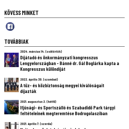
KÖVESS MINKET
TOVÁBBIAK
2024. március 14. (csütörtök)
Díjátadó és önkormányzati kongresszus
Lengyelországban - Bánné dr. Gál Boglárka kapta a
Kongresszus különdíját
2022. április 30. (szombat)
A tűz- és közbiztonság megyei kiválóságait
díjazták
2021. augusztus 2. (hétfő)
Ifjúsági- és Sportszálló és Szabadidő Park tárgyi
feltételeinek megteremtése Bodrogolasziban
2021. április 7. (szerda)